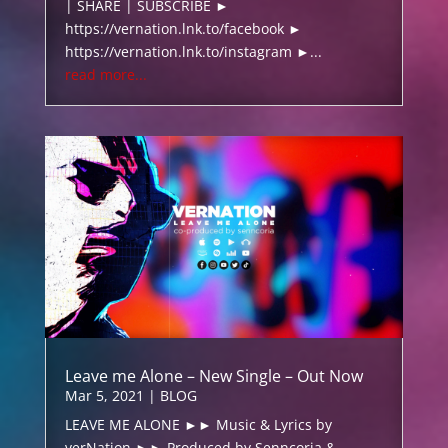
| SHARE | SUBSCRIBE ►
https://vernation.lnk.to/facebook ►
https://vernation.lnk.to/instagram ►...
read more...
Leave me Alone – New Single – Out Now
Mar 5, 2021
|
BLOG
LEAVE ME ALONE ►► Music & Lyrics by
verNation ►► Produced by Senncoria &