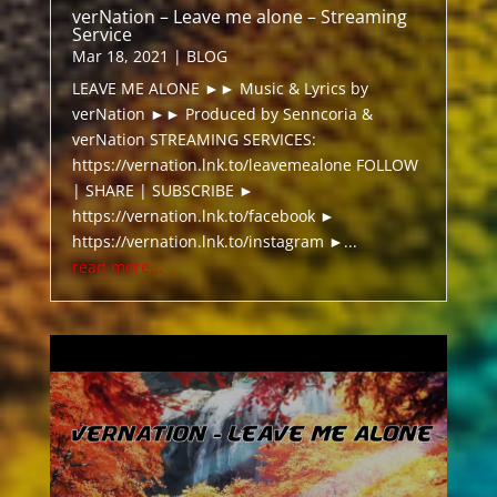
verNation – Leave me alone – Streaming
Service
Mar 18, 2021
|
BLOG
LEAVE ME ALONE ►► Music & Lyrics by
verNation ►► Produced by Senncoria &
verNation STREAMING SERVICES:
https://vernation.lnk.to/leavemealone FOLLOW
| SHARE | SUBSCRIBE ►
https://vernation.lnk.to/facebook ►
https://vernation.lnk.to/instagram ►...
read more...