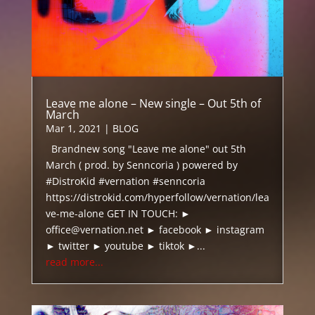
Leave me alone – New single – Out 5th of
March
Mar 1, 2021
|
BLOG
Brandnew song "Leave me alone" out 5th
March ( prod. by Senncoria ) powered by
#DistroKid #vernation #senncoria
https://distrokid.com/hyperfollow/vernation/lea
ve-me-alone GET IN TOUCH: ►
office@vernation.net ► facebook ► instagram
► twitter ► youtube ► tiktok ►...
read more...