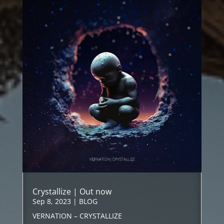
Crystallize | Out now
Sep 8, 2023
|
BLOG
VERNATION – CRYSTALLIZE