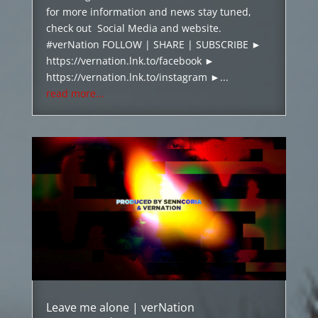
for more information and news stay tuned,
check out Social Media and website.
#verNation FOLLOW | SHARE | SUBSCRIBE ►
https://vernation.lnk.to/facebook ►
https://vernation.lnk.to/instagram ►...
read more...
Leave me alone | verNation