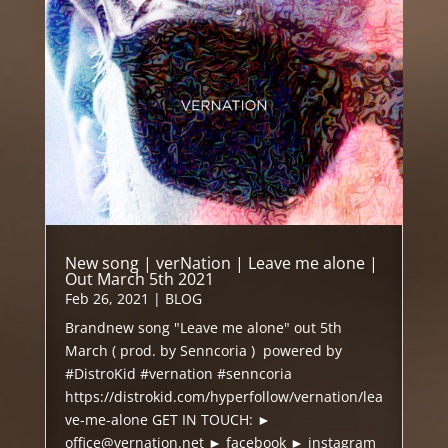
New song | verNation | Leave me alone |
Out March 5th 2021
Feb 26, 2021
|
BLOG
Brandnew song "Leave me alone" out 5th
March ( prod. by Senncoria ) powered by
#DistroKid #vernation #senncoria
https://distrokid.com/hyperfollow/vernation/lea
ve-me-alone GET IN TOUCH: ►
office@vernation.net ► facebook ► instagram