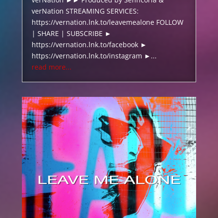
verNation STREAMING SERVICES:
https://vernation.lnk.to/leavemealone FOLLOW
| SHARE | SUBSCRIBE ►
https://vernation.lnk.to/facebook ►
https://vernation.lnk.to/instagram ►...
read more...