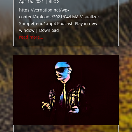
Apr 15, 2021
|
BLOG
https://vernation.net/wp-
content/uploads/2021/04/LMA-Visualizer-
Snippet-end1.mp4 Podcast: Play in new
window | Download
read more...