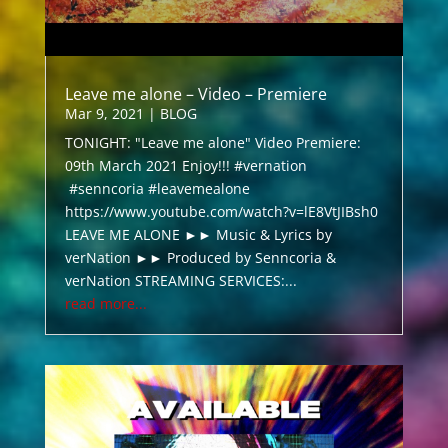
Leave me alone – Video – Premiere
Mar 9, 2021
|
BLOG
TONIGHT: "Leave me alone" Video Premiere:
09th March 2021 Enjoy!!! #vernation
#senncoria #leavemealone
https://www.youtube.com/watch?v=lE8VtJIBsh0
LEAVE ME ALONE ►► Music & Lyrics by
verNation ►► Produced by Senncoria &
verNation STREAMING SERVICES:...
read more...