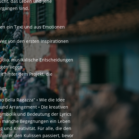
ucht, das Leben und jene
ergangen sind.
ten ein Text und aus Emotionen
 Weg von den ersten Inspirationen
tudio, musikalische Entscheidungen
gen liegen.
t hinter dem Projekt, die
ägt.
ao Bella Ragazza“ • Wie die Idee
n und Arrangement • Die kreativen
ymbolik und Bedeutung der Lyrics
um manche Begegnungen ein Leben
 und Kreativität. Für alle, die den
 hinter den Kulissen passiert, bevor