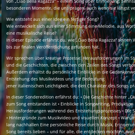
von „Ciao Bella Ragazza“ – einem Song über Erinnerung, Sehns
besonderen Momente, die uns prägen, auch wenn sie längst v
Wie entsteht aus einer Idee ein fertiger Song?
Wie entwickelt sich aus einer Stimmung eine Melodie, aus Wor
eine musikalische Reise?
In dieser Episode erfährst du, wie „Ciao Bella Ragazza“ seinen
bis zur finalen Veröffentlichung gefunden hat.
Wir sprechen über kreative Prozesse, Herausforderungen im S
und die Geschichten, die zwischen den Zeilen des Songs verbor
Außerdem erhältst du persönliche Einblicke in die Gedankenwel
Entstehung des Musikvideos und die Bedeutung
jener italienischen Leichtigkeit, die den Charakter des Songs pr
In dieser Sonderedition erfährst du: • Die Geschichte hinter „Ci
zum Song entstanden ist • Einblicke in Songwriting, Produktio
Herausforderungen während des Entstehungsprozesses • Die S
• Hintergründe zum Musikvideo und visuellen Konzept • War
lang nachhallen Eine persönliche Reise durch Musik, Erinnerung
Song bereits lieben – und für alle, die entdecken möchten, was