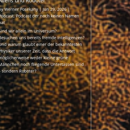
Aliens und Roboter
by
Werner Posekany
|
Jun 29, 2026
|
Podcast
,
Podcast der noch keinen Namen
hat
Sind wir allein im Universum?
Besuchen uns bereits fremde Intelligenzen?
Und warum glaubt einer der bekanntesten
Physiker unserer Zeit, dass die Antwort
möglicherweise weder kleine grüne
Männchen noch fliegende Untertassen sind
– sondern Roboter?