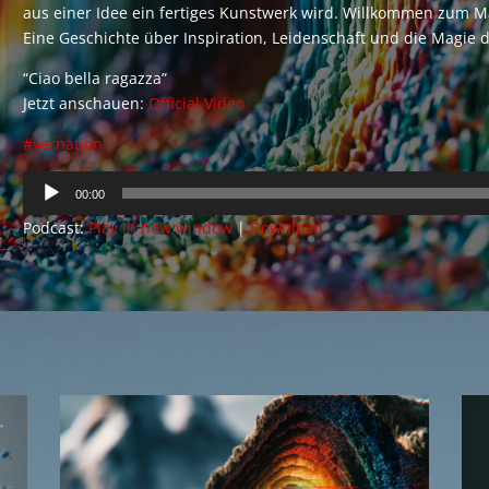
aus einer Idee ein fertiges Kunstwerk wird. Willkommen zum Ma
Eine Geschichte über Inspiration, Leidenschaft und die Magie 
“Ciao bella ragazza”
Jetzt anschauen:
Official Video
#vernation
Audio
00:00
Player
Podcast:
Play in new window
|
Download