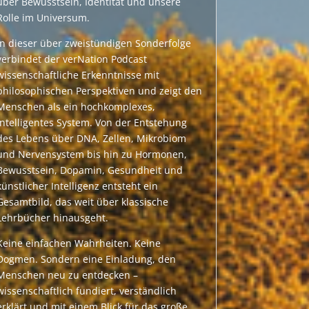
über Bewusstsein, Identität und unsere
Rolle im Universum.
In dieser über zweistündigen Sonderfolge
verbindet der verNation Podcast
wissenschaftliche Erkenntnisse mit
philosophischen Perspektiven und zeigt den
Menschen als ein hochkomplexes,
intelligentes System. Von der Entstehung
des Lebens über DNA, Zellen, Mikrobiom
und Nervensystem bis hin zu Hormonen,
Bewusstsein, Dopamin, Gesundheit und
künstlicher Intelligenz entsteht ein
Gesamtbild, das weit über klassische
Lehrbücher hinausgeht.
Keine einfachen Wahrheiten. Keine
Dogmen. Sondern eine Einladung, den
Menschen neu zu entdecken –
wissenschaftlich fundiert, verständlich
erklärt und mit einem Blick für das große