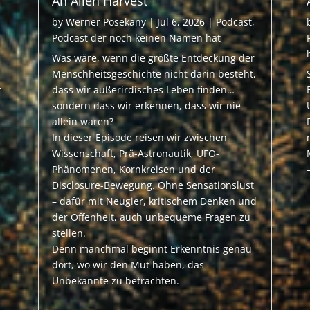
An Alien Harvest
by
Werner Posekany
|
Jul 6, 2026
|
Podcast
,
Podcast der noch keinen Namen hat
Was wäre, wenn die größte Entdeckung der
Menschheitsgeschichte nicht darin besteht,
t
dass wir außerirdisches Leben finden…
sondern dass wir erkennen, dass wir nie
allein waren?
In dieser Episode reisen wir zwischen
Wissenschaft, Prä-Astronautik, UFO-
Phänomenen, Kornkreisen und der
n
Disclosure-Bewegung. Ohne Sensationslust
– dafür mit Neugier, kritischem Denken und
der Offenheit, auch unbequeme Fragen zu
stellen.
Denn manchmal beginnt Erkenntnis genau
dort, wo wir den Mut haben, das
Unbekannte zu betrachten.