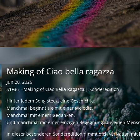
Making of Ciao bella ragazza
Jun 20, 2026
S1F36 – Making of Ciao Bella Ragazza | Sonderedition
Hinter jedem Song steckt eine Geschichte.
Manchmal beginnt sie mit einer Melodie.
Manchmal mit einem Gedanken.
Und manchmal mit einer einzigen Begegnung, die einen Mensch
In dieser besonderen Sonderedition nimmt dich verNation mit 