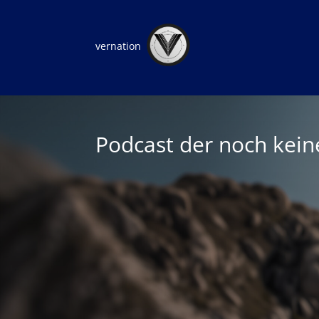
vernation
Podcast der noch kei