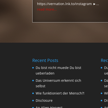
https://vernation.lnk.to/instagram ►...
read more...
Recent Posts
Rec
Du bist nicht muede Du bist
Du
ueberladen
ue
Das Universum erkennt sich
Da
selbst
se
Wie funktioniert der Mensch?!
Wi
Disclosure
Di
An Alien Harvest
An