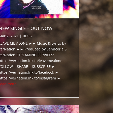
NEW SINGLE – OUT NOW
Mar 7, 2021
|
BLOG
LEAVE ME ALONE ►► Music & Lyrics by
verNation ►► Produced by Senncoria &
verNation STREAMING SERVICES:
https://vernation.lnk.to/leavemealone
FOLLOW | SHARE | SUBSCRIBE ►
https://vernation.lnk.to/facebook ►
https://vernation.lnk.to/instagram ►...
read more...