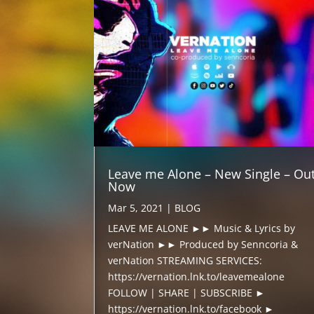
Leave me Alone – New Single – Ou
Now
Mar 5, 2021
|
BLOG
LEAVE ME ALONE ►► Music & Lyrics by
verNation ►► Produced by Senncoria &
verNation STREAMING SERVICES:
https://vernation.lnk.to/leavemealone
FOLLOW | SHARE | SUBSCRIBE ►
https://vernation.lnk.to/facebook ►