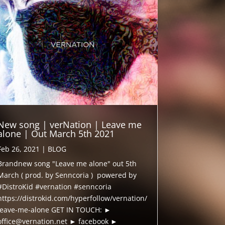
New song | verNation | Leave me
alone | Out March 5th 2021
Feb 26, 2021
|
BLOG
Brandnew song "Leave me alone" out 5th
March ( prod. by Senncoria ) powered by
#DistroKid #vernation #senncoria
https://distrokid.com/hyperfollow/vernation/
leave-me-alone GET IN TOUCH: ►
office@vernation.net ► facebook ►