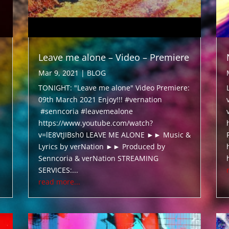
Leave me alone – Video – Premiere
Mar 9, 2021
|
BLOG
TONIGHT: "Leave me alone" Video Premiere:
09th March 2021 Enjoy!!! #vernation
#senncoria #leavemealone
https://www.youtube.com/watch?
v=lE8VtJIBsh0 LEAVE ME ALONE ►► Music &
Lyrics by verNation ►► Produced by
Senncoria & verNation STREAMING
SERVICES:...
read more...