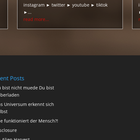
instagram ► twitter ► youtube ► tiktok
►...
read more...
ent Posts
 bist nicht muede Du bist
berladen
s Universum erkennt sich
lbst
e funktioniert der Mensch?!
sclosure
 Alien Harvest