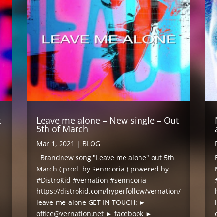
t
Leave me alone – New single – Out
5th of March
Mar 1, 2021
|
BLOG
Brandnew song "Leave me alone" out 5th
March ( prod. by Senncoria ) powered by
#DistroKid #vernation #senncoria
https://distrokid.com/hyperfollow/vernation/
leave-me-alone GET IN TOUCH: ►
office@vernation.net ► facebook ►