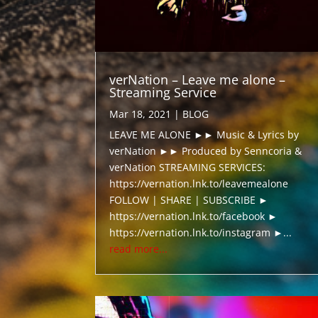
verNation – Leave me alone –
Streaming Service
Mar 18, 2021
|
BLOG
LEAVE ME ALONE ►► Music & Lyrics by
verNation ►► Produced by Senncoria &
verNation STREAMING SERVICES:
https://vernation.lnk.to/leavemealone
FOLLOW | SHARE | SUBSCRIBE ►
https://vernation.lnk.to/facebook ►
https://vernation.lnk.to/instagram ►...
read more...