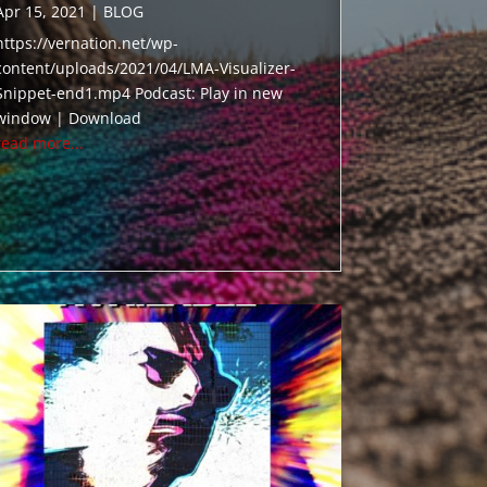
Apr 15, 2021
|
BLOG
https://vernation.net/wp-
content/uploads/2021/04/LMA-Visualizer-
Snippet-end1.mp4 Podcast: Play in new
window | Download
read more...