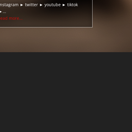
instagram ► twitter ► youtube ► tiktok
►...
read more...