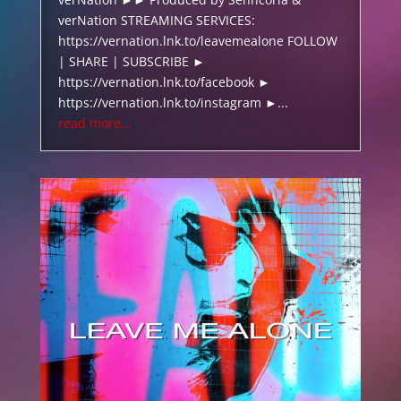
verNation STREAMING SERVICES:
https://vernation.lnk.to/leavemealone FOLLOW
| SHARE | SUBSCRIBE ►
https://vernation.lnk.to/facebook ►
https://vernation.lnk.to/instagram ►...
read more...