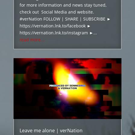
for more information and news stay tuned,
check out Social Media and website.
#verNation FOLLOW | SHARE | SUBSCRIBE ►
https://vernation.lnk.to/facebook ►
https://vernation.lnk.to/instagram ►...
read more...
Leave me alone | verNation