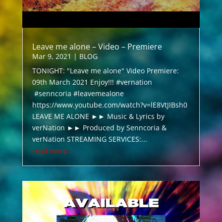
Leave me alone – Video – Premiere
Mar 9, 2021
|
BLOG
TONIGHT: "Leave me alone" Video Premiere:
09th March 2021 Enjoy!!! #vernation
#senncoria #leavemealone
https://www.youtube.com/watch?v=lE8VtJIBsh0
LEAVE ME ALONE ►► Music & Lyrics by
verNation ►► Produced by Senncoria &
verNation STREAMING SERVICES:...
read more...