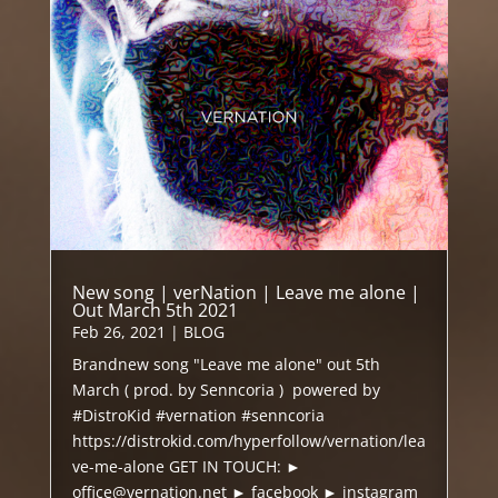
New song | verNation | Leave me alone |
Out March 5th 2021
Feb 26, 2021
|
BLOG
Brandnew song "Leave me alone" out 5th
March ( prod. by Senncoria ) powered by
#DistroKid #vernation #senncoria
https://distrokid.com/hyperfollow/vernation/lea
ve-me-alone GET IN TOUCH: ►
office@vernation.net ► facebook ► instagram