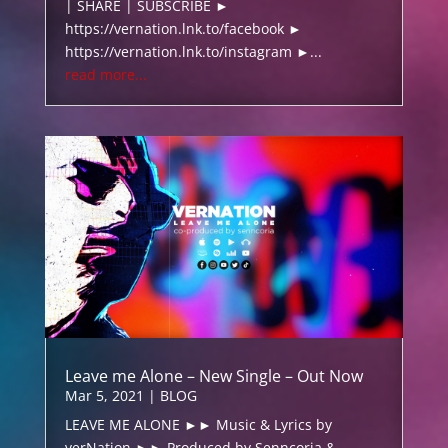
| SHARE | SUBSCRIBE ►
https://vernation.lnk.to/facebook ►
https://vernation.lnk.to/instagram ►...
read more...
Leave me Alone – New Single – Out Now
Mar 5, 2021
|
BLOG
LEAVE ME ALONE ►► Music & Lyrics by
verNation ►► Produced by Senncoria &