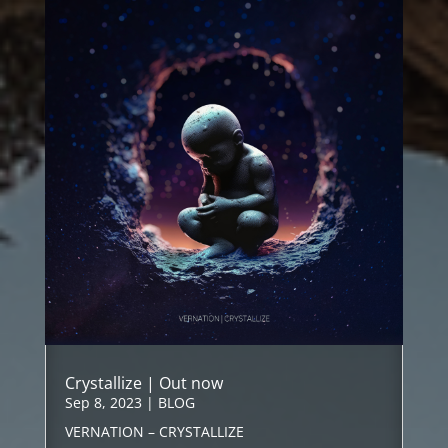
Crystallize | Out now
Sep 8, 2023
|
BLOG
VERNATION – CRYSTALLIZE