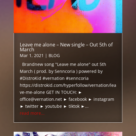
Leave me alone – New single – Out 5th of
March
Mar 1, 2021
|
BLOG
Brandnew song "Leave me alone" out 5th
March ( prod. by Senncoria ) powered by
#DistroKid #vernation #senncoria
https://distrokid.com/hyperfollow/vernation/lea
ve-me-alone GET IN TOUCH: ►
office@vernation.net ► facebook ► instagram
► twitter ► youtube ► tiktok ►...
read more...