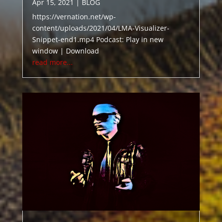
Apr 15, 2021
|
BLOG
https://vernation.net/wp-
content/uploads/2021/04/LMA-Visualizer-
Snippet-end1.mp4 Podcast: Play in new
window | Download
read more...