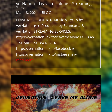
verNation – Leave me alone – Streaming
Service
Mar 18, 2021
|
BLOG
LEAVE ME ALONE ►► Music & Lyrics by
verNation ►► Produced by Senncoria &
verNation STREAMING SERVICES:
https://vernation.lnk.to/leavemealone FOLLOW
| SHARE | SUBSCRIBE ►
https://vernation.lnk.to/facebook ►
https://vernation.lnk.to/instagram ►...
read more...