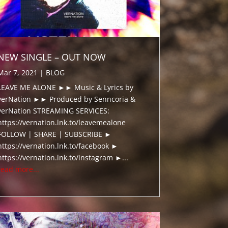
NEW SINGLE – OUT NOW
Mar 7, 2021
|
BLOG
LEAVE ME ALONE ►► Music & Lyrics by
verNation ►► Produced by Senncoria &
verNation STREAMING SERVICES:
https://vernation.lnk.to/leavemealone
FOLLOW | SHARE | SUBSCRIBE ►
https://vernation.lnk.to/facebook ►
https://vernation.lnk.to/instagram ►...
read more...