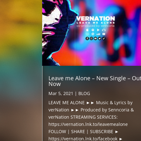
Leave me Alone – New Single – Ou
Now
Mar 5, 2021
|
BLOG
LEAVE ME ALONE ►► Music & Lyrics by
verNation ►► Produced by Senncoria &
verNation STREAMING SERVICES:
https://vernation.lnk.to/leavemealone
FOLLOW | SHARE | SUBSCRIBE ►
https://vernation.lnk.to/facebook ►