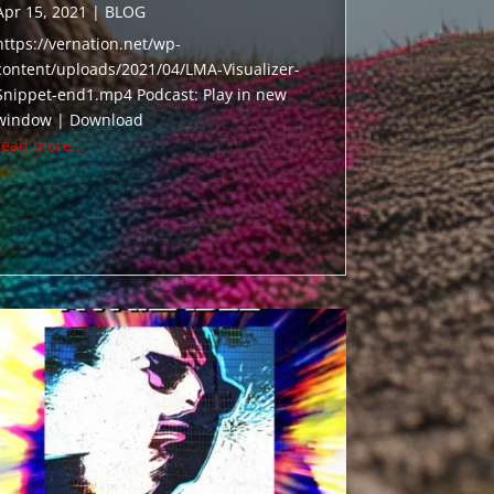
Apr 15, 2021
|
BLOG
https://vernation.net/wp-
content/uploads/2021/04/LMA-Visualizer-
Snippet-end1.mp4 Podcast: Play in new
window | Download
read more...