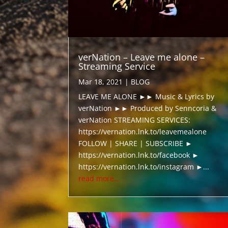
verNation – Leave me alone –
Streaming Service
Mar 18, 2021
|
BLOG
LEAVE ME ALONE ►► Music & Lyrics by
verNation ►► Produced by Senncoria &
verNation STREAMING SERVICES:
https://vernation.lnk.to/leavemealone
FOLLOW | SHARE | SUBSCRIBE ►
https://vernation.lnk.to/facebook ►
https://vernation.lnk.to/instagram ►...
read more...