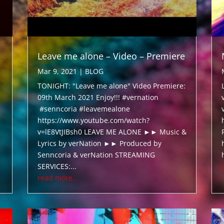
Leave me alone – Video – Premiere
Mar 9, 2021
|
BLOG
TONIGHT: "Leave me alone" Video Premiere:
09th March 2021 Enjoy!!! #vernation
#senncoria #leavemealone
https://www.youtube.com/watch?
v=lE8VtJIBsh0 LEAVE ME ALONE ►► Music &
Lyrics by verNation ►► Produced by
Senncoria & verNation STREAMING
SERVICES:...
read more...