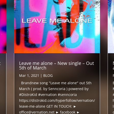
t
Leave me alone – New single – Out
5th of March
Mar 1, 2021
|
BLOG
Brandnew song "Leave me alone" out 5th
March ( prod. by Senncoria ) powered by
#DistroKid #vernation #senncoria
https://distrokid.com/hyperfollow/vernation/
leave-me-alone GET IN TOUCH: ►
office@vernation.net ► facebook ►