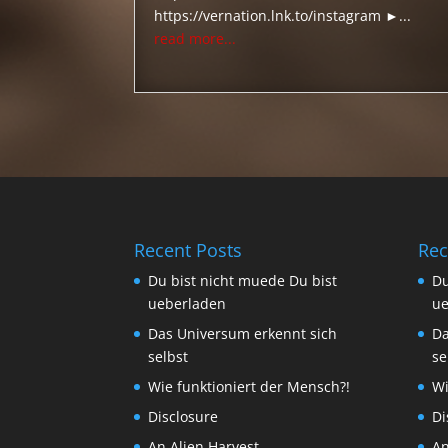
https://vernation.lnk.to/instagram ►...
read more...
Recent Posts
Rec
Du bist nicht muede Du bist
Du
ueberladen
ue
Das Universum erkennt sich
Da
selbst
se
Wie funktioniert der Mensch?!
Wi
Disclosure
Di
An Alien Harvest
An