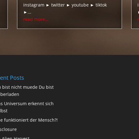
instagram ► twitter ► youtube ► tiktok
►...
read more...
ent Posts
 bist nicht muede Du bist
berladen
s Universum erkennt sich
lbst
e funktioniert der Mensch?!
sclosure
 Alien Harvest