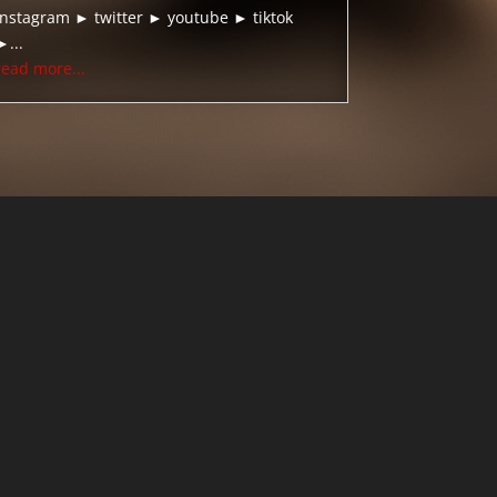
instagram ► twitter ► youtube ► tiktok
►...
read more...