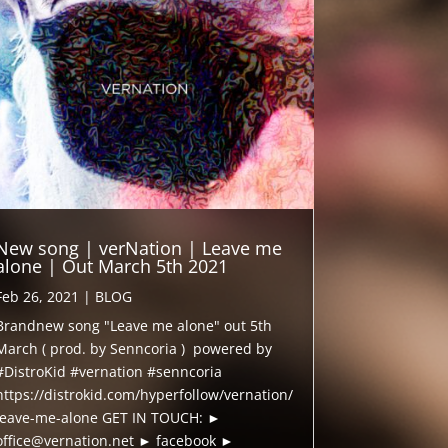
New song | verNation | Leave me
alone | Out March 5th 2021
Feb 26, 2021
|
BLOG
Brandnew song "Leave me alone" out 5th
March ( prod. by Senncoria ) powered by
#DistroKid #vernation #senncoria
https://distrokid.com/hyperfollow/vernation/
leave-me-alone GET IN TOUCH: ►
office@vernation.net ► facebook ►