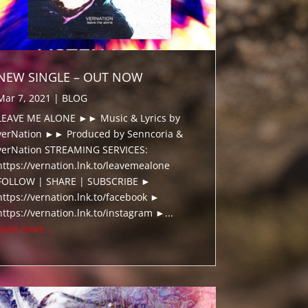
NEW SINGLE – OUT NOW
Mar 7, 2021
|
BLOG
LEAVE ME ALONE ►► Music & Lyrics by
verNation ►► Produced by Senncoria &
verNation STREAMING SERVICES:
https://vernation.lnk.to/leavemealone
FOLLOW | SHARE | SUBSCRIBE ►
https://vernation.lnk.to/facebook ►
https://vernation.lnk.to/instagram ►...
read more...