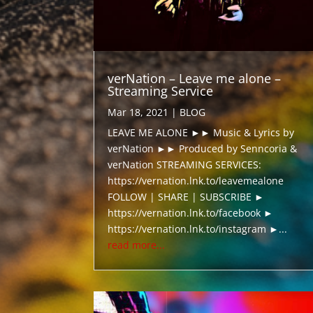
verNation – Leave me alone –
Streaming Service
Mar 18, 2021
|
BLOG
LEAVE ME ALONE ►► Music & Lyrics by
verNation ►► Produced by Senncoria &
verNation STREAMING SERVICES:
https://vernation.lnk.to/leavemealone
FOLLOW | SHARE | SUBSCRIBE ►
https://vernation.lnk.to/facebook ►
https://vernation.lnk.to/instagram ►...
read more...