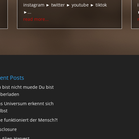
instagram ► twitter ► youtube ► tiktok
►...
read more...
ent Posts
 bist nicht muede Du bist
berladen
s Universum erkennt sich
lbst
e funktioniert der Mensch?!
sclosure
 Alien Harvest