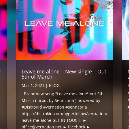
t
Leave me alone – New single – Out
5th of March
Mar 1, 2021
|
BLOG
Brandnew song "Leave me alone" out 5th
March ( prod. by Senncoria ) powered by
#DistroKid #vernation #senncoria
https://distrokid.com/hyperfollow/vernation/
leave-me-alone GET IN TOUCH: ►
office@vernation.net ► facebook ►