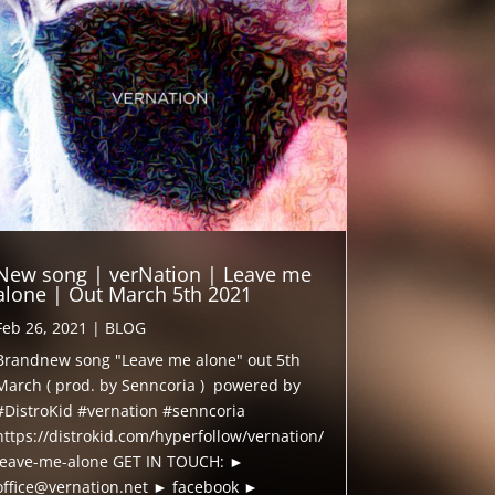
New song | verNation | Leave me
alone | Out March 5th 2021
Feb 26, 2021
|
BLOG
Brandnew song "Leave me alone" out 5th
March ( prod. by Senncoria ) powered by
#DistroKid #vernation #senncoria
https://distrokid.com/hyperfollow/vernation/
leave-me-alone GET IN TOUCH: ►
office@vernation.net ► facebook ►