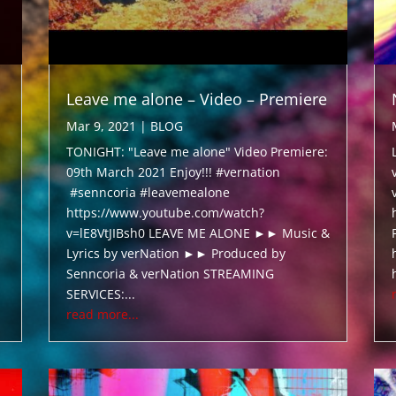
Leave me alone – Video – Premiere
Mar 9, 2021
|
BLOG
TONIGHT: "Leave me alone" Video Premiere:
09th March 2021 Enjoy!!! #vernation
#senncoria #leavemealone
https://www.youtube.com/watch?
v=lE8VtJIBsh0 LEAVE ME ALONE ►► Music &
Lyrics by verNation ►► Produced by
Senncoria & verNation STREAMING
SERVICES:...
read more...