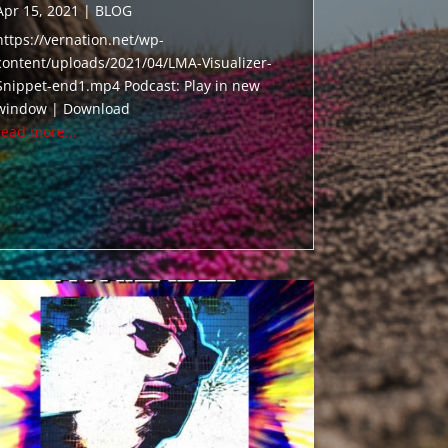
Apr 15, 2021
|
BLOG
https://vernation.net/wp-
content/uploads/2021/04/LMA-Visualizer-
Snippet-end1.mp4 Podcast: Play in new
window | Download
read more...