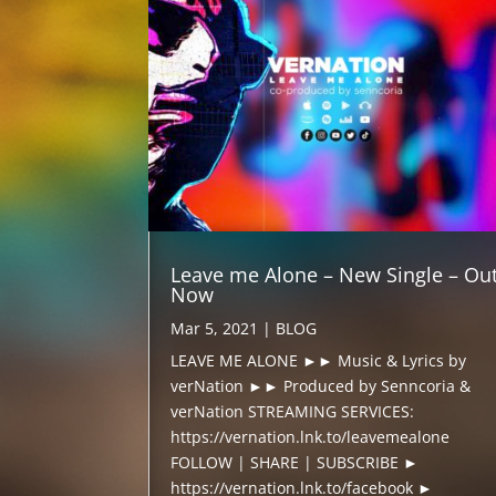
Leave me Alone – New Single – Ou
Now
Mar 5, 2021
|
BLOG
LEAVE ME ALONE ►► Music & Lyrics by
verNation ►► Produced by Senncoria &
verNation STREAMING SERVICES:
https://vernation.lnk.to/leavemealone
FOLLOW | SHARE | SUBSCRIBE ►
https://vernation.lnk.to/facebook ►