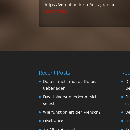
https://vernation.lnk.to/instagram ►...
read more...
Recent Posts
Rec
Du bist nicht muede Du bist
Du
ueberladen
ue
Das Universum erkennt sich
Da
selbst
se
Wie funktioniert der Mensch?!
Wi
Disclosure
Di
An Alien Harvest
An