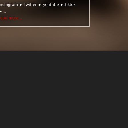
instagram ► twitter ► youtube ► tiktok
►...
read more...