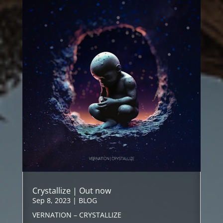
Crystallize | Out now
Sep 8, 2023
|
BLOG
VERNATION – CRYSTALLIZE