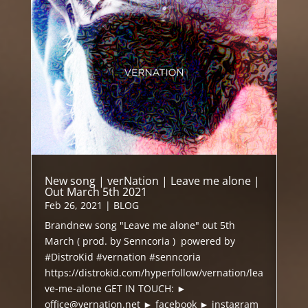
New song | verNation | Leave me alone |
Out March 5th 2021
Feb 26, 2021
|
BLOG
Brandnew song "Leave me alone" out 5th
March ( prod. by Senncoria ) powered by
#DistroKid #vernation #senncoria
https://distrokid.com/hyperfollow/vernation/lea
ve-me-alone GET IN TOUCH: ►
office@vernation.net ► facebook ► instagram