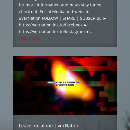
for more information and news stay tuned,
check out Social Media and website.
#verNation FOLLOW | SHARE | SUBSCRIBE ►
https://vernation.lnk.to/facebook ►
https://vernation.lnk.to/instagram ►...
read more...
Leave me alone | verNation