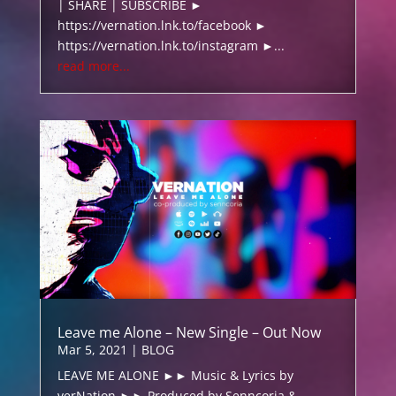
| SHARE | SUBSCRIBE ►
https://vernation.lnk.to/facebook ►
https://vernation.lnk.to/instagram ►...
read more...
Leave me Alone – New Single – Out Now
Mar 5, 2021
|
BLOG
LEAVE ME ALONE ►► Music & Lyrics by
verNation ►► Produced by Senncoria &