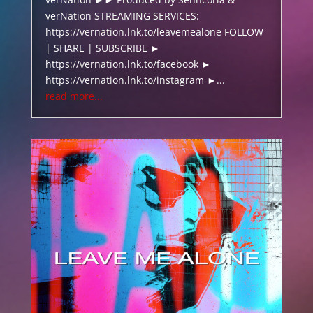
verNation STREAMING SERVICES:
https://vernation.lnk.to/leavemealone FOLLOW
| SHARE | SUBSCRIBE ►
https://vernation.lnk.to/facebook ►
https://vernation.lnk.to/instagram ►...
read more...