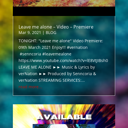
Leave me alone – Video – Premiere
Mar 9, 2021
|
BLOG
TONIGHT: "Leave me alone" Video Premiere:
09th March 2021 Enjoy!!! #vernation
#senncoria #leavemealone
https://www.youtube.com/watch?v=lE8VtJIBsh0
LEAVE ME ALONE ►► Music & Lyrics by
verNation ►► Produced by Senncoria &
verNation STREAMING SERVICES:...
read more...