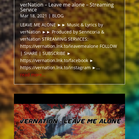
verNation – Leave me alone – Streaming
Service
Mar 18, 2021
|
BLOG
LEAVE ME ALONE ►► Music & Lyrics by
verNation ►► Produced by Senncoria &
verNation STREAMING SERVICES:
https://vernation.lnk.to/leavemealone FOLLOW
| SHARE | SUBSCRIBE ►
https://vernation.lnk.to/facebook ►
https://vernation.lnk.to/instagram ►...
read more...