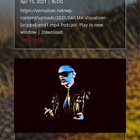
Apr 15, 2021
|
BLOG
https://vernation.net/wp-
content/uploads/2021/04/LMA-Visualizer-
Snippet-end1.mp4 Podcast: Play in new
window | Download
read more...