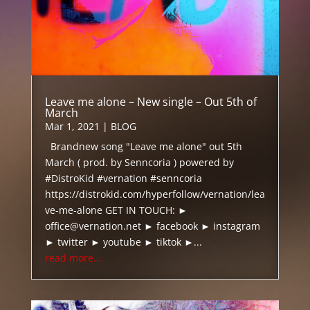
Leave me alone – New single – Out 5th of
March
Mar 1, 2021
|
BLOG
Brandnew song "Leave me alone" out 5th
March ( prod. by Senncoria ) powered by
#DistroKid #vernation #senncoria
https://distrokid.com/hyperfollow/vernation/lea
ve-me-alone GET IN TOUCH: ►
office@vernation.net ► facebook ► instagram
► twitter ► youtube ► tiktok ►...
read more...