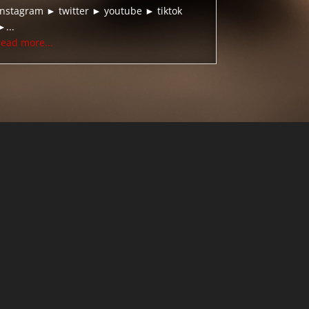
instagram ► twitter ► youtube ► tiktok
►...
read more...