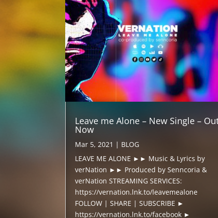
Leave me Alone – New Single – Ou
Now
Mar 5, 2021
|
BLOG
LEAVE ME ALONE ►► Music & Lyrics by
verNation ►► Produced by Senncoria &
verNation STREAMING SERVICES:
https://vernation.lnk.to/leavemealone
FOLLOW | SHARE | SUBSCRIBE ►
https://vernation.lnk.to/facebook ►