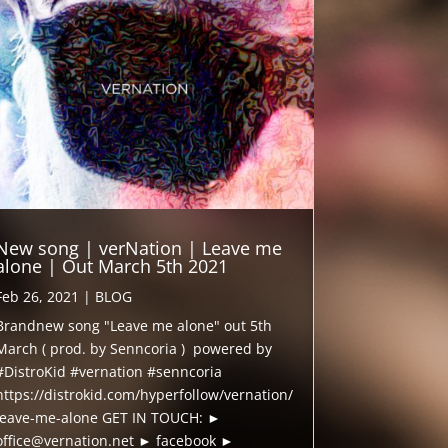
New song | verNation | Leave me
alone | Out March 5th 2021
Feb 26, 2021
|
BLOG
Brandnew song "Leave me alone" out 5th
March ( prod. by Senncoria ) powered by
#DistroKid #vernation #senncoria
https://distrokid.com/hyperfollow/vernation/
leave-me-alone GET IN TOUCH: ►
office@vernation.net ► facebook ►