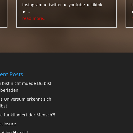
instagram ► twitter ► youtube ► tiktok
►...
read more...
ent Posts
 bist nicht muede Du bist
berladen
s Universum erkennt sich
lbst
e funktioniert der Mensch?!
sclosure
 Alien Harvest