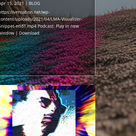
Apr 15, 2021
|
BLOG
https://vernation.net/wp-
content/uploads/2021/04/LMA-Visualizer-
Snippet-end1.mp4 Podcast: Play in new
window | Download
read more...