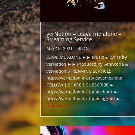
verNation – Leave me alone –
Streaming Service
Mar 18, 2021
|
BLOG
LEAVE ME ALONE ►► Music & Lyrics by
verNation ►► Produced by Senncoria &
verNation STREAMING SERVICES:
https://vernation.lnk.to/leavemealone
FOLLOW | SHARE | SUBSCRIBE ►
https://vernation.lnk.to/facebook ►
https://vernation.lnk.to/instagram ►...
read more...