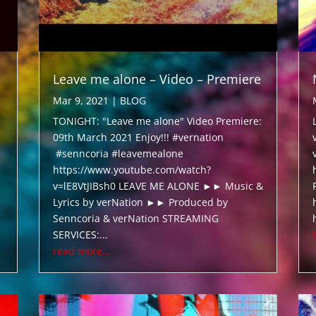
Leave me alone – Video – Premiere
Mar 9, 2021
|
BLOG
TONIGHT: "Leave me alone" Video Premiere:
09th March 2021 Enjoy!!! #vernation
#senncoria #leavemealone
https://www.youtube.com/watch?
v=lE8VtJIBsh0 LEAVE ME ALONE ►► Music &
Lyrics by verNation ►► Produced by
Senncoria & verNation STREAMING
SERVICES:...
read more...