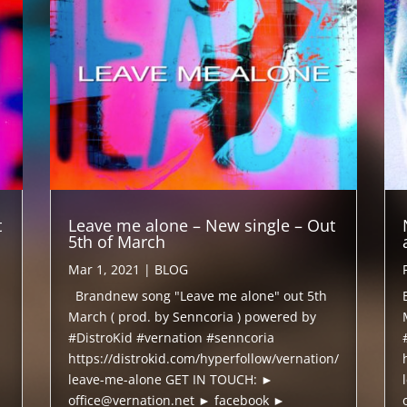
t
Leave me alone – New single – Out
5th of March
Mar 1, 2021
|
BLOG
Brandnew song "Leave me alone" out 5th
March ( prod. by Senncoria ) powered by
#DistroKid #vernation #senncoria
https://distrokid.com/hyperfollow/vernation/
leave-me-alone GET IN TOUCH: ►
office@vernation.net ► facebook ►