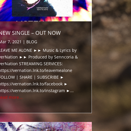
NEW SINGLE – OUT NOW
Mar 7, 2021
|
BLOG
LEAVE ME ALONE ►► Music & Lyrics by
verNation ►► Produced by Senncoria &
verNation STREAMING SERVICES:
https://vernation.lnk.to/leavemealone
FOLLOW | SHARE | SUBSCRIBE ►
https://vernation.lnk.to/facebook ►
https://vernation.lnk.to/instagram ►...
read more...