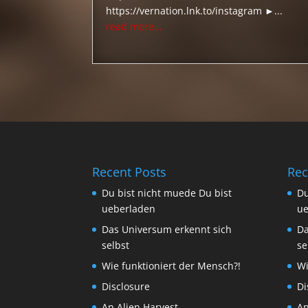
https://vernation.lnk.to/instagram ►...
read more...
Recent Posts
Rec
Du bist nicht muede Du bist
Du
ueberladen
ue
Das Universum erkennt sich
Da
selbst
se
Wie funktioniert der Mensch?!
Wi
Disclosure
Di
An Alien Harvest
An