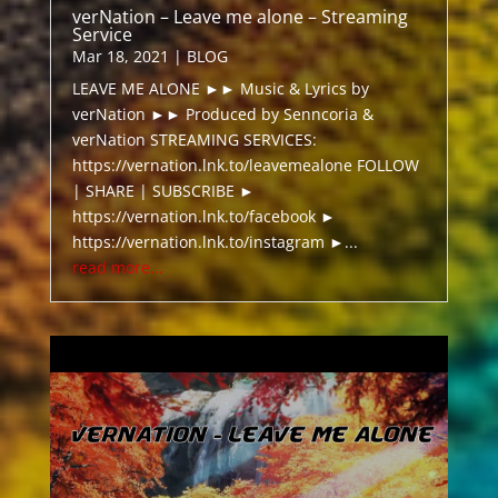
verNation – Leave me alone – Streaming
Service
Mar 18, 2021
|
BLOG
LEAVE ME ALONE ►► Music & Lyrics by
verNation ►► Produced by Senncoria &
verNation STREAMING SERVICES:
https://vernation.lnk.to/leavemealone FOLLOW
| SHARE | SUBSCRIBE ►
https://vernation.lnk.to/facebook ►
https://vernation.lnk.to/instagram ►...
read more...