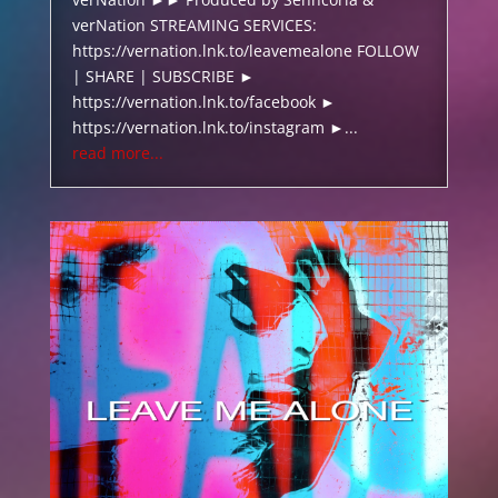
verNation STREAMING SERVICES:
https://vernation.lnk.to/leavemealone FOLLOW
| SHARE | SUBSCRIBE ►
https://vernation.lnk.to/facebook ►
https://vernation.lnk.to/instagram ►...
read more...