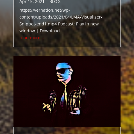
Apr 15, 2021
|
BLOG
https://vernation.net/wp-
content/uploads/2021/04/LMA-Visualizer-
Snippet-end1.mp4 Podcast: Play in new
window | Download
read more...