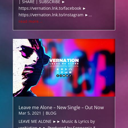
| SHARE | SUBSCRIBE ►
https://vernation.lnk.to/facebook ►
https://vernation.lnk.to/instagram ►...
read more...
Leave me Alone – New Single – Out Now
Mar 5, 2021
|
BLOG
LEAVE ME ALONE ►► Music & Lyrics by
verNation ►► Produced by Senncoria &