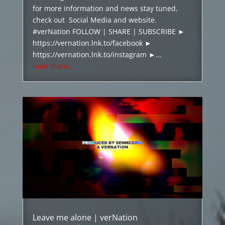
for more information and news stay tuned,
check out Social Media and website.
#verNation FOLLOW | SHARE | SUBSCRIBE ►
https://vernation.lnk.to/facebook ►
https://vernation.lnk.to/instagram ►...
read more...
Leave me alone | verNation