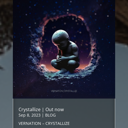
Crystallize | Out now
Sep 8, 2023
|
BLOG
VERNATION – CRYSTALLIZE