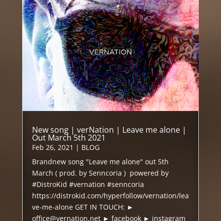
New song | verNation | Leave me alone |
Out March 5th 2021
Feb 26, 2021
|
BLOG
Brandnew song "Leave me alone" out 5th
March ( prod. by Senncoria ) powered by
#DistroKid #vernation #senncoria
https://distrokid.com/hyperfollow/vernation/lea
ve-me-alone GET IN TOUCH: ►
office@vernation.net ► facebook ► instagram