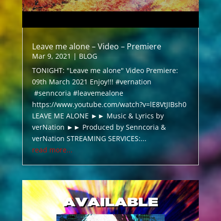
Leave me alone – Video – Premiere
Mar 9, 2021
|
BLOG
TONIGHT: "Leave me alone" Video Premiere:
09th March 2021 Enjoy!!! #vernation
#senncoria #leavemealone
https://www.youtube.com/watch?v=lE8VtJIBsh0
LEAVE ME ALONE ►► Music & Lyrics by
verNation ►► Produced by Senncoria &
verNation STREAMING SERVICES:...
read more...