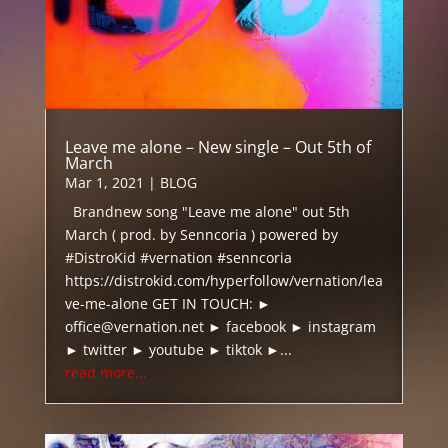
Leave me alone – New single – Out 5th of
March
Mar 1, 2021
|
BLOG
Brandnew song "Leave me alone" out 5th
March ( prod. by Senncoria ) powered by
#DistroKid #vernation #senncoria
https://distrokid.com/hyperfollow/vernation/lea
ve-me-alone GET IN TOUCH: ►
office@vernation.net ► facebook ► instagram
► twitter ► youtube ► tiktok ►...
read more...