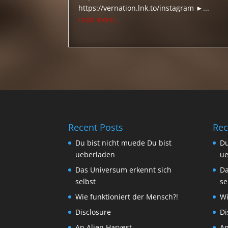
https://vernation.lnk.to/instagram ►...
read more...
Recent Posts
Rec
Du bist nicht muede Du bist
Du
ueberladen
ue
Das Universum erkennt sich
Da
selbst
se
Wie funktioniert der Mensch?!
Wi
Disclosure
Di
An Alien Harvest
An