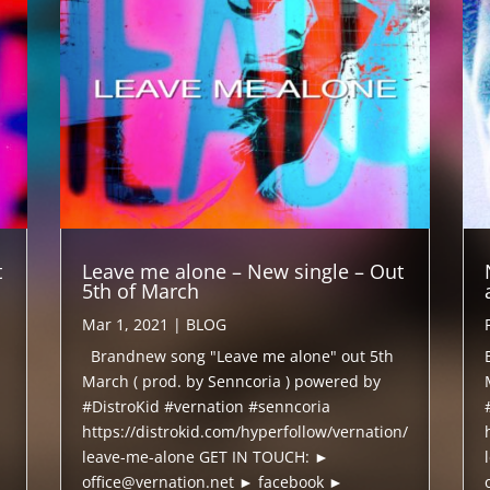
t
Leave me alone – New single – Out
5th of March
Mar 1, 2021
|
BLOG
Brandnew song "Leave me alone" out 5th
March ( prod. by Senncoria ) powered by
#DistroKid #vernation #senncoria
https://distrokid.com/hyperfollow/vernation/
leave-me-alone GET IN TOUCH: ►
office@vernation.net ► facebook ►