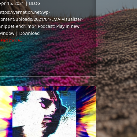
Apr 15, 2021
|
BLOG
https://vernation.net/wp-
content/uploads/2021/04/LMA-Visualizer-
Snippet-end1.mp4 Podcast: Play in new
window | Download
read more...