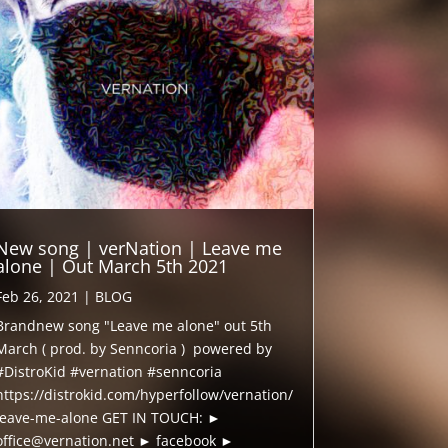
New song | verNation | Leave me
alone | Out March 5th 2021
Feb 26, 2021
|
BLOG
Brandnew song "Leave me alone" out 5th
March ( prod. by Senncoria ) powered by
#DistroKid #vernation #senncoria
https://distrokid.com/hyperfollow/vernation/
leave-me-alone GET IN TOUCH: ►
office@vernation.net ► facebook ►