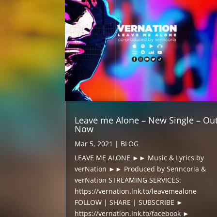
Leave me Alone – New Single – Ou
Now
Mar 5, 2021
|
BLOG
LEAVE ME ALONE ►► Music & Lyrics by
verNation ►► Produced by Senncoria &
verNation STREAMING SERVICES:
https://vernation.lnk.to/leavemealone
FOLLOW | SHARE | SUBSCRIBE ►
https://vernation.lnk.to/facebook ►