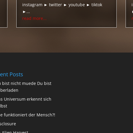
instagram ► twitter ► youtube ► tiktok
►...
read more...
ent Posts
 bist nicht muede Du bist
berladen
s Universum erkennt sich
lbst
e funktioniert der Mensch?!
sclosure
 Alien Harvest