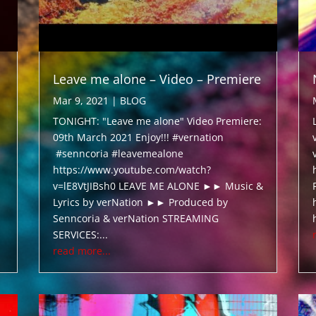
Leave me alone – Video – Premiere
Mar 9, 2021
|
BLOG
TONIGHT: "Leave me alone" Video Premiere:
09th March 2021 Enjoy!!! #vernation
#senncoria #leavemealone
https://www.youtube.com/watch?
v=lE8VtJIBsh0 LEAVE ME ALONE ►► Music &
Lyrics by verNation ►► Produced by
Senncoria & verNation STREAMING
SERVICES:...
read more...