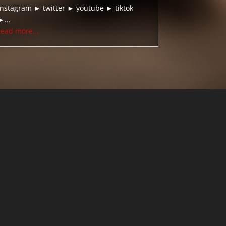
instagram ► twitter ► youtube ► tiktok
►...
read more...