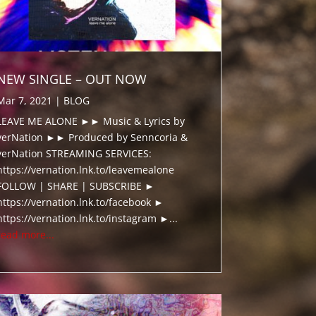
NEW SINGLE – OUT NOW
Mar 7, 2021
|
BLOG
LEAVE ME ALONE ►► Music & Lyrics by
verNation ►► Produced by Senncoria &
verNation STREAMING SERVICES:
https://vernation.lnk.to/leavemealone
FOLLOW | SHARE | SUBSCRIBE ►
https://vernation.lnk.to/facebook ►
https://vernation.lnk.to/instagram ►...
read more...