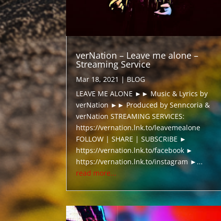
verNation – Leave me alone –
Streaming Service
Mar 18, 2021
|
BLOG
LEAVE ME ALONE ►► Music & Lyrics by
verNation ►► Produced by Senncoria &
verNation STREAMING SERVICES:
https://vernation.lnk.to/leavemealone
FOLLOW | SHARE | SUBSCRIBE ►
https://vernation.lnk.to/facebook ►
https://vernation.lnk.to/instagram ►...
read more...