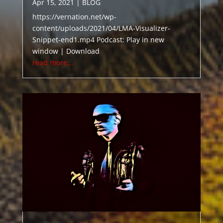
Apr 15, 2021
|
BLOG
https://vernation.net/wp-
content/uploads/2021/04/LMA-Visualizer-
Snippet-end1.mp4 Podcast: Play in new
window | Download
read more...