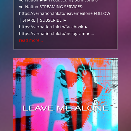
verNation STREAMING SERVICES:
https://vernation.lnk.to/leavemealone FOLLOW
| SHARE | SUBSCRIBE ►
https://vernation.lnk.to/facebook ►
https://vernation.lnk.to/instagram ►...
read more...