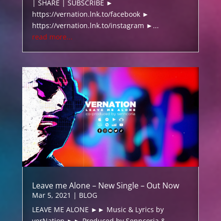
| SHARE | SUBSCRIBE ►
https://vernation.lnk.to/facebook ►
https://vernation.lnk.to/instagram ►...
read more...
Leave me Alone – New Single – Out Now
Mar 5, 2021
|
BLOG
LEAVE ME ALONE ►► Music & Lyrics by
verNation ►► Produced by Senncoria &