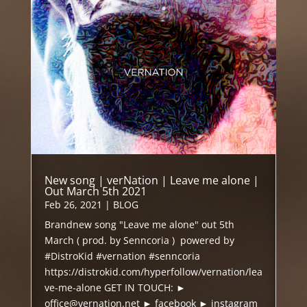
New song | verNation | Leave me alone |
Out March 5th 2021
Feb 26, 2021
|
BLOG
Brandnew song "Leave me alone" out 5th
March ( prod. by Senncoria ) powered by
#DistroKid #vernation #senncoria
https://distrokid.com/hyperfollow/vernation/lea
ve-me-alone GET IN TOUCH: ►
office@vernation.net ► facebook ► instagram