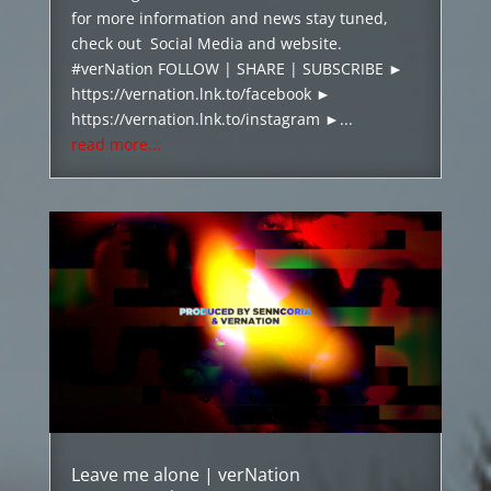
for more information and news stay tuned,
check out Social Media and website.
#verNation FOLLOW | SHARE | SUBSCRIBE ►
https://vernation.lnk.to/facebook ►
https://vernation.lnk.to/instagram ►...
read more...
Leave me alone | verNation