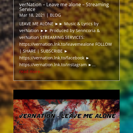
verNation – Leave me alone – Streaming
Service
Mar 18, 2021
|
BLOG
LEAVE ME ALONE ►► Music & Lyrics by
verNation ►► Produced by Senncoria &
verNation STREAMING SERVICES:
https://vernation.lnk.to/leavemealone FOLLOW
| SHARE | SUBSCRIBE ►
https://vernation.lnk.to/facebook ►
https://vernation.lnk.to/instagram ►...
read more...