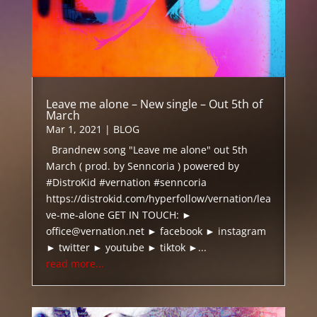
Leave me alone – New single – Out 5th of
March
Mar 1, 2021
|
BLOG
Brandnew song "Leave me alone" out 5th
March ( prod. by Senncoria ) powered by
#DistroKid #vernation #senncoria
https://distrokid.com/hyperfollow/vernation/lea
ve-me-alone GET IN TOUCH: ►
office@vernation.net ► facebook ► instagram
► twitter ► youtube ► tiktok ►...
read more...