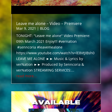
Leave me alone – Video – Premiere
Mar 9, 2021
|
BLOG
TONIGHT: "Leave me alone" Video Premiere:
09th March 2021 Enjoy!!! #vernation
#senncoria #leavemealone
https://www.youtube.com/watch?v=lE8VtJIBsh0
LEAVE ME ALONE ►► Music & Lyrics by
verNation ►► Produced by Senncoria &
verNation STREAMING SERVICES:...
read more...