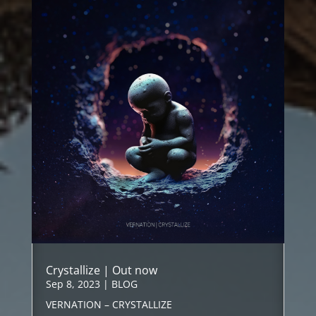
Crystallize | Out now
Sep 8, 2023
|
BLOG
VERNATION – CRYSTALLIZE