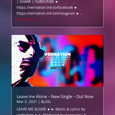
| SHARE | SUBSCRIBE ►
https://vernation.lnk.to/facebook ►
https://vernation.lnk.to/instagram ►...
read more...
Leave me Alone – New Single – Out Now
Mar 5, 2021
|
BLOG
LEAVE ME ALONE ►► Music & Lyrics by
verNation ►► Produced by Senncoria &