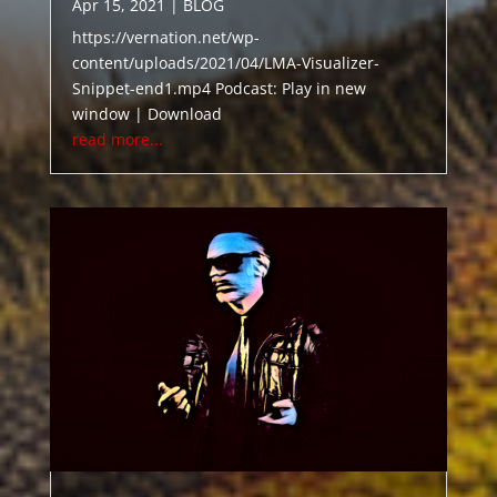
Apr 15, 2021
|
BLOG
https://vernation.net/wp-
content/uploads/2021/04/LMA-Visualizer-
Snippet-end1.mp4 Podcast: Play in new
window | Download
read more...