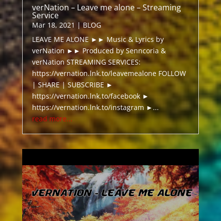
verNation – Leave me alone – Streaming
Service
Mar 18, 2021
|
BLOG
LEAVE ME ALONE ►► Music & Lyrics by
verNation ►► Produced by Senncoria &
verNation STREAMING SERVICES:
https://vernation.lnk.to/leavemealone FOLLOW
| SHARE | SUBSCRIBE ►
https://vernation.lnk.to/facebook ►
https://vernation.lnk.to/instagram ►...
read more...