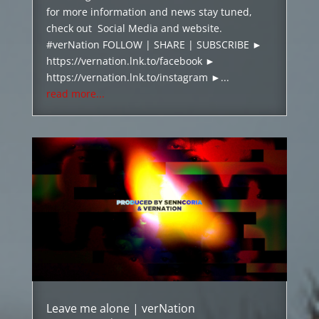
for more information and news stay tuned,
check out Social Media and website.
#verNation FOLLOW | SHARE | SUBSCRIBE ►
https://vernation.lnk.to/facebook ►
https://vernation.lnk.to/instagram ►...
read more...
Leave me alone | verNation