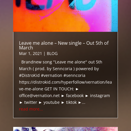
Leave me alone – New single – Out 5th of
March
Mar 1, 2021
|
BLOG
Brandnew song "Leave me alone" out 5th
March ( prod. by Senncoria ) powered by
#DistroKid #vernation #senncoria
https://distrokid.com/hyperfollow/vernation/lea
ve-me-alone GET IN TOUCH: ►
office@vernation.net ► facebook ► instagram
► twitter ► youtube ► tiktok ►...
read more...