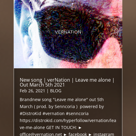
New song | verNation | Leave me alone |
Out March 5th 2021
Feb 26, 2021
|
BLOG
Brandnew song "Leave me alone" out 5th
March ( prod. by Senncoria ) powered by
#DistroKid #vernation #senncoria
https://distrokid.com/hyperfollow/vernation/lea
ve-me-alone GET IN TOUCH: ►
office@vernation.net ► facebook ► instagram