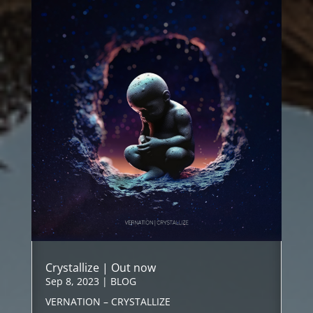
Crystallize | Out now
Sep 8, 2023
|
BLOG
VERNATION – CRYSTALLIZE