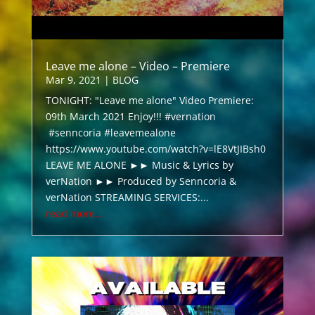
Leave me alone – Video – Premiere
Mar 9, 2021
|
BLOG
TONIGHT: "Leave me alone" Video Premiere:
09th March 2021 Enjoy!!! #vernation
#senncoria #leavemealone
https://www.youtube.com/watch?v=lE8VtJIBsh0
LEAVE ME ALONE ►► Music & Lyrics by
verNation ►► Produced by Senncoria &
verNation STREAMING SERVICES:...
read more...