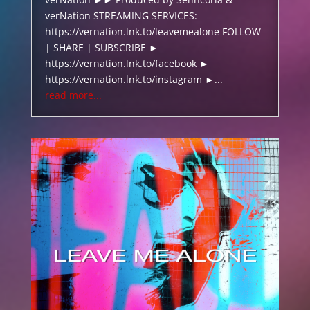
verNation STREAMING SERVICES:
https://vernation.lnk.to/leavemealone FOLLOW
| SHARE | SUBSCRIBE ►
https://vernation.lnk.to/facebook ►
https://vernation.lnk.to/instagram ►...
read more...