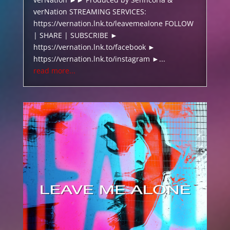
verNation STREAMING SERVICES:
https://vernation.lnk.to/leavemealone FOLLOW
| SHARE | SUBSCRIBE ►
https://vernation.lnk.to/facebook ►
https://vernation.lnk.to/instagram ►...
read more...