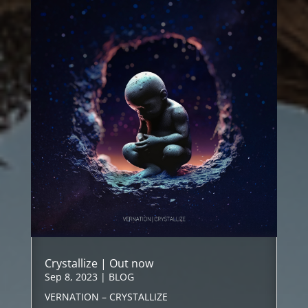
Crystallize | Out now
Sep 8, 2023
|
BLOG
VERNATION – CRYSTALLIZE