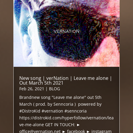
New song | verNation | Leave me alone |
Out March 5th 2021
Feb 26, 2021
|
BLOG
Brandnew song "Leave me alone" out 5th
March ( prod. by Senncoria ) powered by
#DistroKid #vernation #senncoria
https://distrokid.com/hyperfollow/vernation/lea
ve-me-alone GET IN TOUCH: ►
office@vernation.net ► facebook ► instagram