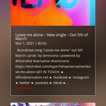
Leave me alone – New single – Out 5th of
March
Mar 1, 2021
|
BLOG
Brandnew song "Leave me alone" out 5th
March ( prod. by Senncoria ) powered by
#DistroKid #vernation #senncoria
https://distrokid.com/hyperfollow/vernation/lea
ve-me-alone GET IN TOUCH: ►
office@vernation.net ► facebook ► instagram
► twitter ► youtube ► tiktok ►...
read more...