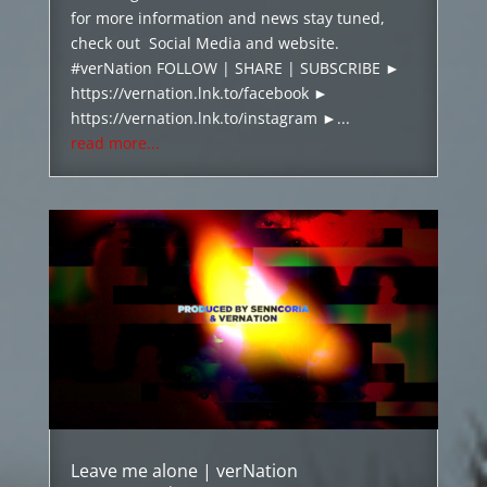
for more information and news stay tuned,
check out Social Media and website.
#verNation FOLLOW | SHARE | SUBSCRIBE ►
https://vernation.lnk.to/facebook ►
https://vernation.lnk.to/instagram ►...
read more...
Leave me alone | verNation