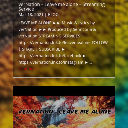
verNation – Leave me alone – Streaming
Service
Mar 18, 2021
|
BLOG
LEAVE ME ALONE ►► Music & Lyrics by
verNation ►► Produced by Senncoria &
verNation STREAMING SERVICES:
https://vernation.lnk.to/leavemealone FOLLOW
| SHARE | SUBSCRIBE ►
https://vernation.lnk.to/facebook ►
https://vernation.lnk.to/instagram ►...
read more...