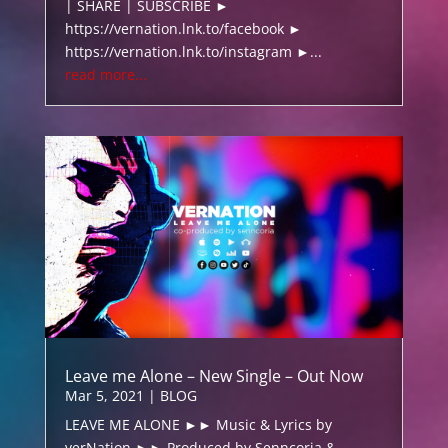
| SHARE | SUBSCRIBE ►
https://vernation.lnk.to/facebook ►
https://vernation.lnk.to/instagram ►...
read more...
Leave me Alone – New Single – Out Now
Mar 5, 2021
|
BLOG
LEAVE ME ALONE ►► Music & Lyrics by
verNation ►► Produced by Senncoria &