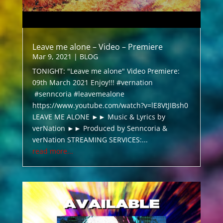
Leave me alone – Video – Premiere
Mar 9, 2021
|
BLOG
TONIGHT: "Leave me alone" Video Premiere:
09th March 2021 Enjoy!!! #vernation
#senncoria #leavemealone
https://www.youtube.com/watch?v=lE8VtJIBsh0
LEAVE ME ALONE ►► Music & Lyrics by
verNation ►► Produced by Senncoria &
verNation STREAMING SERVICES:...
read more...