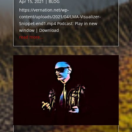
Apr 15, 2021
|
BLOG
https://vernation.net/wp-
content/uploads/2021/04/LMA-Visualizer-
Snippet-end1.mp4 Podcast: Play in new
window | Download
read more...