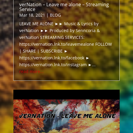
verNation – Leave me alone – Streaming
Service
Mar 18, 2021
|
BLOG
LEAVE ME ALONE ►► Music & Lyrics by
verNation ►► Produced by Senncoria &
verNation STREAMING SERVICES:
https://vernation.lnk.to/leavemealone FOLLOW
| SHARE | SUBSCRIBE ►
https://vernation.lnk.to/facebook ►
https://vernation.lnk.to/instagram ►...
read more...