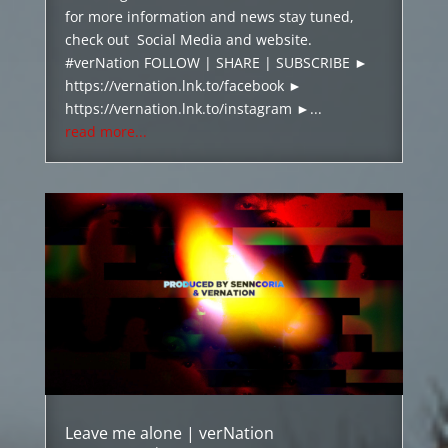
for more information and news stay tuned,
check out Social Media and website.
#verNation FOLLOW | SHARE | SUBSCRIBE ►
https://vernation.lnk.to/facebook ►
https://vernation.lnk.to/instagram ►...
read more...
Leave me alone | verNation