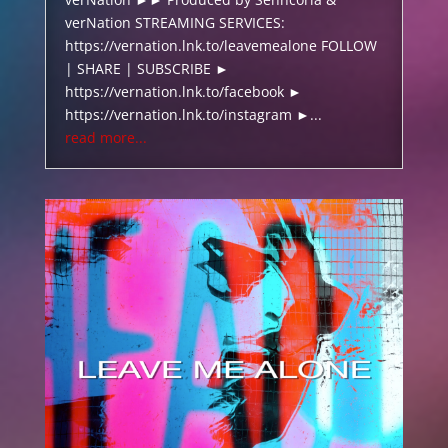
verNation STREAMING SERVICES:
https://vernation.lnk.to/leavemealone FOLLOW
| SHARE | SUBSCRIBE ►
https://vernation.lnk.to/facebook ►
https://vernation.lnk.to/instagram ►...
read more...