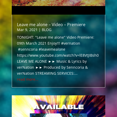
Leave me alone – Video – Premiere
Mar 9, 2021
|
BLOG
TONIGHT: "Leave me alone" Video Premiere:
09th March 2021 Enjoy!!! #vernation
#senncoria #leavemealone
https://www.youtube.com/watch?v=lE8VtJIBsh0
LEAVE ME ALONE ►► Music & Lyrics by
verNation ►► Produced by Senncoria &
verNation STREAMING SERVICES:...
read more...