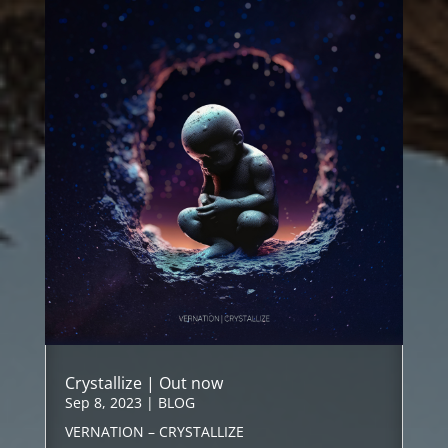
Crystallize | Out now
Sep 8, 2023
|
BLOG
VERNATION – CRYSTALLIZE