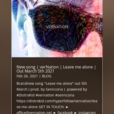
New song | verNation | Leave me alone |
Out March 5th 2021
Feb 26, 2021
|
BLOG
Brandnew song "Leave me alone" out 5th
March ( prod. by Senncoria ) powered by
#DistroKid #vernation #senncoria
https://distrokid.com/hyperfollow/vernation/lea
ve-me-alone GET IN TOUCH: ►
office@vernation.net ► facebook ► instagram