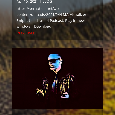
Apr 15, 2021
|
BLOG
https://vernation.net/wp-
content/uploads/2021/04/LMA-Visualizer-
Snippet-end1.mp4 Podcast: Play in new
window | Download
read more...