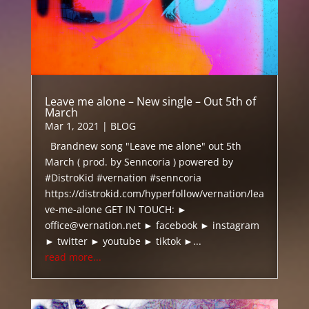
Leave me alone – New single – Out 5th of
March
Mar 1, 2021
|
BLOG
Brandnew song "Leave me alone" out 5th
March ( prod. by Senncoria ) powered by
#DistroKid #vernation #senncoria
https://distrokid.com/hyperfollow/vernation/lea
ve-me-alone GET IN TOUCH: ►
office@vernation.net ► facebook ► instagram
► twitter ► youtube ► tiktok ►...
read more...