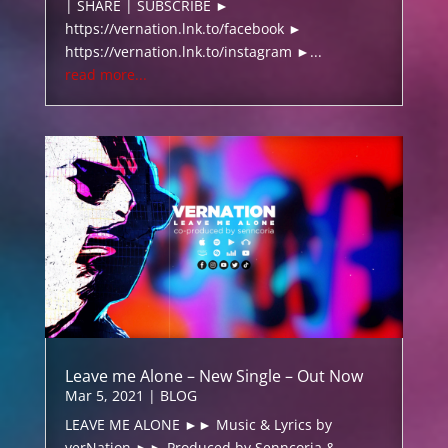
| SHARE | SUBSCRIBE ►
https://vernation.lnk.to/facebook ►
https://vernation.lnk.to/instagram ►...
read more...
Leave me Alone – New Single – Out Now
Mar 5, 2021
|
BLOG
LEAVE ME ALONE ►► Music & Lyrics by
verNation ►► Produced by Senncoria &