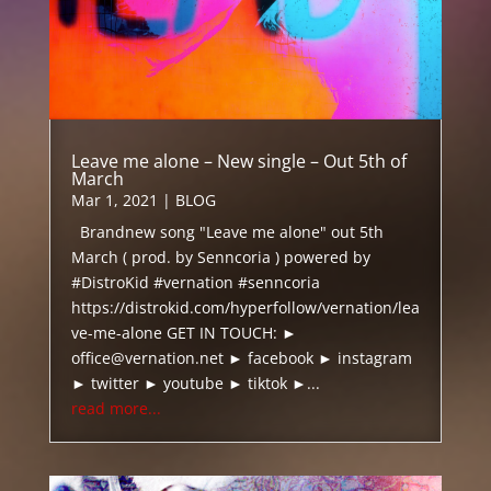
Leave me alone – New single – Out 5th of
March
Mar 1, 2021
|
BLOG
Brandnew song "Leave me alone" out 5th
March ( prod. by Senncoria ) powered by
#DistroKid #vernation #senncoria
https://distrokid.com/hyperfollow/vernation/lea
ve-me-alone GET IN TOUCH: ►
office@vernation.net ► facebook ► instagram
► twitter ► youtube ► tiktok ►...
read more...