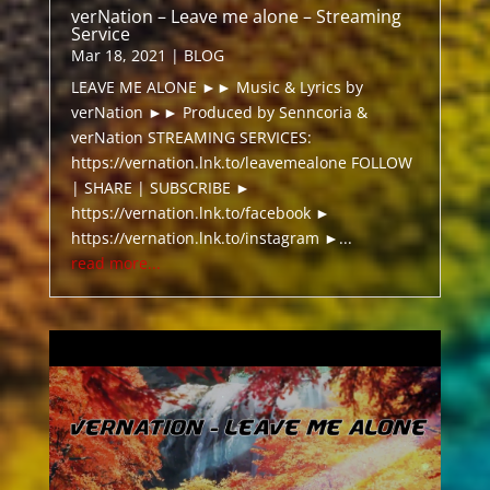
verNation – Leave me alone – Streaming
Service
Mar 18, 2021
|
BLOG
LEAVE ME ALONE ►► Music & Lyrics by
verNation ►► Produced by Senncoria &
verNation STREAMING SERVICES:
https://vernation.lnk.to/leavemealone FOLLOW
| SHARE | SUBSCRIBE ►
https://vernation.lnk.to/facebook ►
https://vernation.lnk.to/instagram ►...
read more...