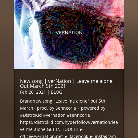
New song | verNation | Leave me alone |
Out March 5th 2021
Feb 26, 2021
|
BLOG
Brandnew song "Leave me alone" out 5th
March ( prod. by Senncoria ) powered by
#DistroKid #vernation #senncoria
https://distrokid.com/hyperfollow/vernation/lea
ve-me-alone GET IN TOUCH: ►
office@vernation.net ► facebook ► instagram