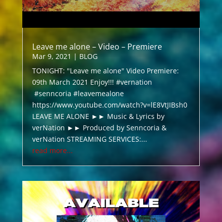
Leave me alone – Video – Premiere
Mar 9, 2021
|
BLOG
TONIGHT: "Leave me alone" Video Premiere:
09th March 2021 Enjoy!!! #vernation
#senncoria #leavemealone
https://www.youtube.com/watch?v=lE8VtJIBsh0
LEAVE ME ALONE ►► Music & Lyrics by
verNation ►► Produced by Senncoria &
verNation STREAMING SERVICES:...
read more...