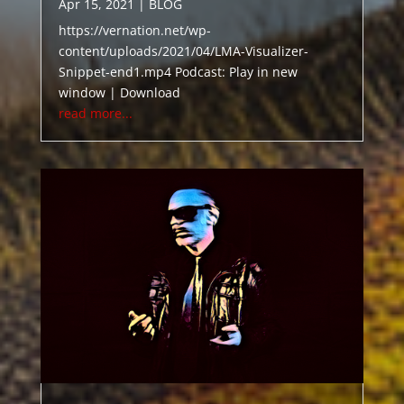
Apr 15, 2021
|
BLOG
https://vernation.net/wp-
content/uploads/2021/04/LMA-Visualizer-
Snippet-end1.mp4 Podcast: Play in new
window | Download
read more...