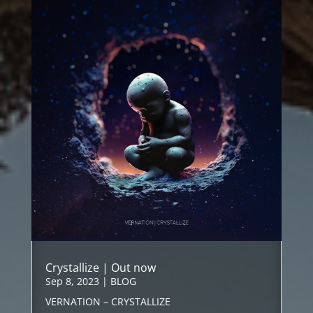
Crystallize | Out now
Sep 8, 2023
|
BLOG
VERNATION – CRYSTALLIZE