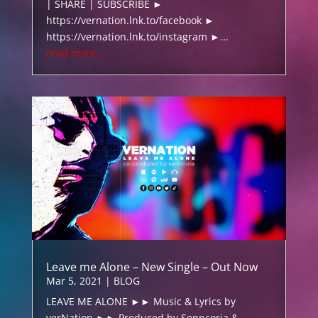
| SHARE | SUBSCRIBE ►
https://vernation.lnk.to/facebook ►
https://vernation.lnk.to/instagram ►...
read more...
Leave me Alone – New Single – Out Now
Mar 5, 2021
|
BLOG
LEAVE ME ALONE ►► Music & Lyrics by
verNation ►► Produced by Senncoria &