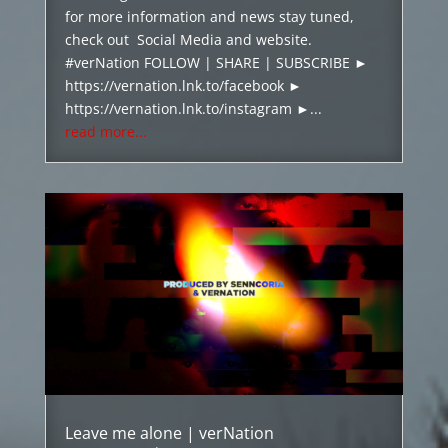
for more information and news stay tuned,
check out Social Media and website.
#verNation FOLLOW | SHARE | SUBSCRIBE ►
https://vernation.lnk.to/facebook ►
https://vernation.lnk.to/instagram ►...
read more...
Leave me alone | verNation