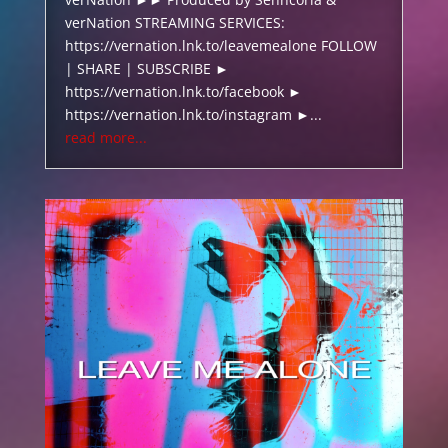
verNation STREAMING SERVICES:
https://vernation.lnk.to/leavemealone FOLLOW
| SHARE | SUBSCRIBE ►
https://vernation.lnk.to/facebook ►
https://vernation.lnk.to/instagram ►...
read more...