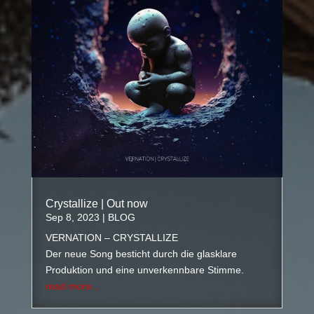
Crystallize | Out now
Sep 8, 2023
|
BLOG
VERNATION – CRYSTALLIZE
Der neue Song besticht durch die glasklare
Produktion und eine unverkennbare Stimme.
read more...