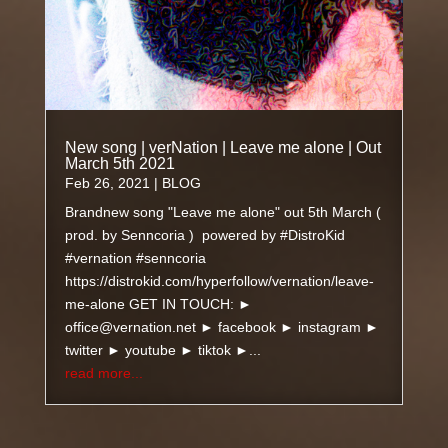
New song | verNation | Leave me alone | Out
March 5th 2021
Feb 26, 2021
|
BLOG
Brandnew song "Leave me alone" out 5th March (
prod. by Senncoria ) powered by #DistroKid
#vernation #senncoria
https://distrokid.com/hyperfollow/vernation/leave-
me-alone GET IN TOUCH: ►
office@vernation.net ► facebook ► instagram ►
twitter ► youtube ► tiktok ►...
read more...