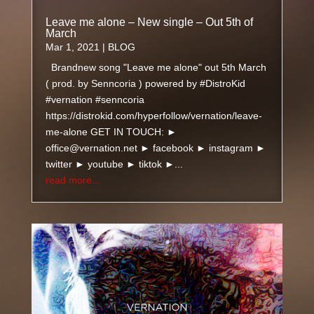
Leave me alone – New single – Out 5th of
March
Mar 1, 2021
|
BLOG
Brandnew song "Leave me alone" out 5th March
( prod. by Senncoria ) powered by #DistroKid
#vernation #senncoria
https://distrokid.com/hyperfollow/vernation/leave-
me-alone GET IN TOUCH: ►
office@vernation.net ► facebook ► instagram ►
twitter ► youtube ► tiktok ►...
read more...