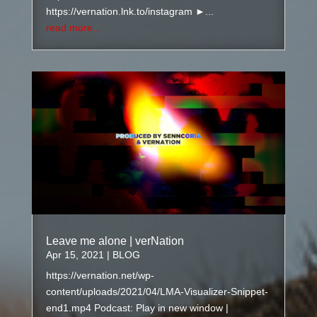
https://vernation.lnk.to/instagram ►...
read more...
Leave me alone | verNation
Apr 15, 2021
|
BLOG
https://vernation.net/wp-
content/uploads/2021/04/LMA-Visualizer-Snippet-
end1.mp4 Podcast: Play in new window |