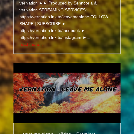
verNation ►► Produced by Senncoria &
verNation STREAMING SERVICES:
https://vernation.lnk.to/leavemealone FOLLOW |
SHARE | SUBSCRIBE ►
https://vernation.lnk.to/facebook ►
https://vernation.lnk.to/instagram ►...
read more...