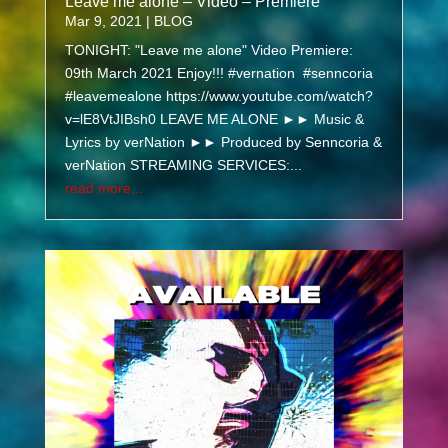
Leave me alone – Video – Premiere
Mar 9, 2021
|
BLOG
TONIGHT: "Leave me alone" Video Premiere:
09th March 2021 Enjoy!!! #vernation #senncoria
#leavemealone https://www.youtube.com/watch?
v=lE8VtJIBsh0 LEAVE ME ALONE ►► Music &
Lyrics by verNation ►► Produced by Senncoria &
verNation STREAMING SERVICES:...
read more...