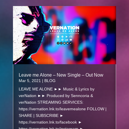
Leave me Alone – New Single – Out Now
Mar 5, 2021
|
BLOG
LEAVE ME ALONE ►► Music & Lyrics by
verNation ►► Produced by Senncoria &
verNation STREAMING SERVICES:
https://vernation.lnk.to/leavemealone FOLLOW |
SHARE | SUBSCRIBE ►
https://vernation.lnk.to/facebook ►
https://vernation.lnk.to/instagram ►...