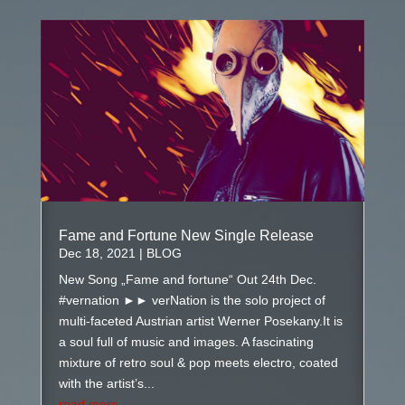
Fame and Fortune New Single Release
Dec 18, 2021
|
BLOG
New Song „Fame and fortune“ Out 24th Dec.
#vernation ►► verNation is the solo project of
multi-faceted Austrian artist Werner Posekany.It is
a soul full of music and images. A fascinating
mixture of retro soul & pop meets electro, coated
with the artist’s...
read more...