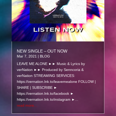
NEW SINGLE – OUT NOW
Mar 7, 2021
|
BLOG
LEAVE ME ALONE ►► Music & Lyrics by
verNation ►► Produced by Senncoria &
verNation STREAMING SERVICES:
https://vernation.lnk.to/leavemealone FOLLOW |
SHARE | SUBSCRIBE ►
https://vernation.lnk.to/facebook ►
https://vernation.lnk.to/instagram ►...
read more...