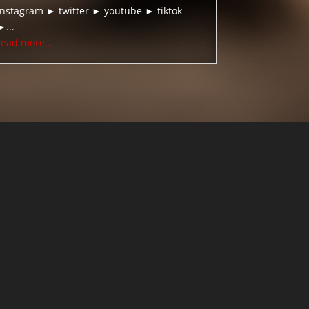
instagram ► twitter ► youtube ► tiktok
►...
read more...