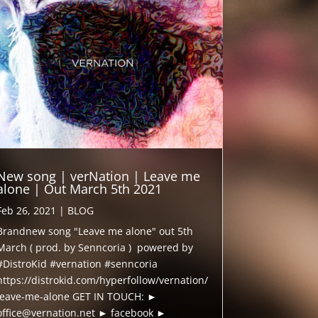
New song | verNation | Leave me
alone | Out March 5th 2021
Feb 26, 2021
|
BLOG
Brandnew song "Leave me alone" out 5th
March ( prod. by Senncoria ) powered by
#DistroKid #vernation #senncoria
https://distrokid.com/hyperfollow/vernation/
leave-me-alone GET IN TOUCH: ►
office@vernation.net ► facebook ►