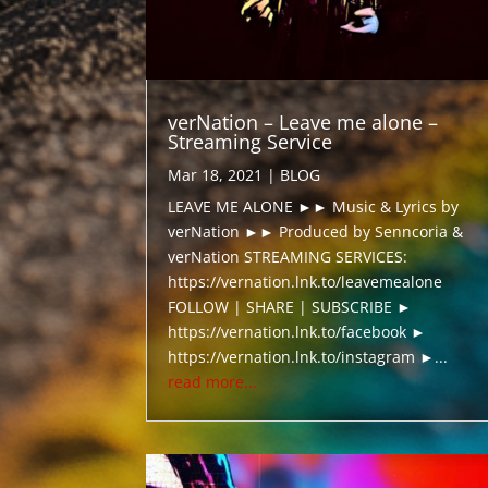
verNation – Leave me alone –
Streaming Service
Mar 18, 2021
|
BLOG
LEAVE ME ALONE ►► Music & Lyrics by
verNation ►► Produced by Senncoria &
verNation STREAMING SERVICES:
https://vernation.lnk.to/leavemealone
FOLLOW | SHARE | SUBSCRIBE ►
https://vernation.lnk.to/facebook ►
https://vernation.lnk.to/instagram ►...
read more...