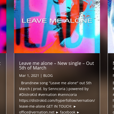
t
Leave me alone – New single – Out
5th of March
Mar 1, 2021
|
BLOG
Brandnew song "Leave me alone" out 5th
March ( prod. by Senncoria ) powered by
#DistroKid #vernation #senncoria
https://distrokid.com/hyperfollow/vernation/
leave-me-alone GET IN TOUCH: ►
office@vernation.net ► facebook ►