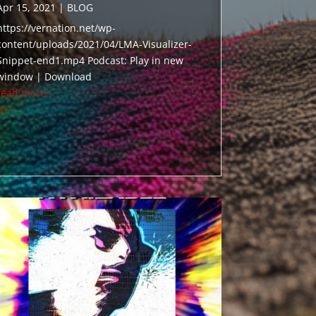
Apr 15, 2021
|
BLOG
https://vernation.net/wp-
content/uploads/2021/04/LMA-Visualizer-
Snippet-end1.mp4 Podcast: Play in new
window | Download
read more...