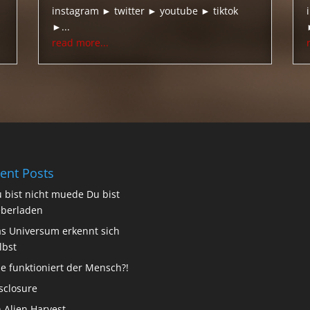
instagram ► twitter ► youtube ► tiktok
►...
read more...
ent Posts
 bist nicht muede Du bist
berladen
s Universum erkennt sich
lbst
e funktioniert der Mensch?!
sclosure
 Alien Harvest