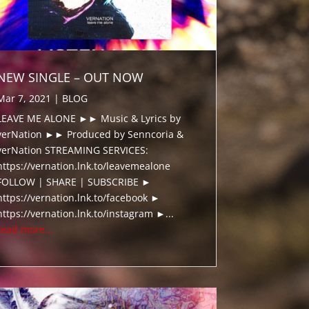
NEW SINGLE – OUT NOW
Mar 7, 2021
|
BLOG
LEAVE ME ALONE ►► Music & Lyrics by
verNation ►► Produced by Senncoria &
verNation STREAMING SERVICES:
https://vernation.lnk.to/leavemealone
FOLLOW | SHARE | SUBSCRIBE ►
https://vernation.lnk.to/facebook ►
https://vernation.lnk.to/instagram ►...
read more...