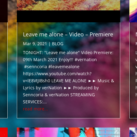
Leave me alone – Video – Premiere
Mar 9, 2021
|
BLOG
TONIGHT: "Leave me alone" Video Premiere:
09th March 2021 Enjoy!!! #vernation
#senncoria #leavemealone
https://www.youtube.com/watch?
v=lE8VtJIBsh0 LEAVE ME ALONE ►► Music &
Lyrics by verNation ►► Produced by
Senncoria & verNation STREAMING
SERVICES:...
read more...