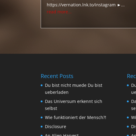
https://vernation.lnk.to/instagram ►...
read more...
Recent Posts
Rec
Du bist nicht muede Du bist
Du
ueberladen
ue
Das Universum erkennt sich
Da
selbst
se
Wie funktioniert der Mensch?!
Wi
Disclosure
Di
An Alien Harvest
An