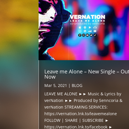
Leave me Alone – New Single – Ou
Now
Mar 5, 2021
|
BLOG
LEAVE ME ALONE ►► Music & Lyrics by
verNation ►► Produced by Senncoria &
verNation STREAMING SERVICES:
https://vernation.lnk.to/leavemealone
FOLLOW | SHARE | SUBSCRIBE ►
https://vernation.lnk.to/facebook ►