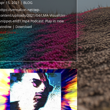
Apr 15, 2021
|
BLOG
https://vernation.net/wp-
content/uploads/2021/04/LMA-Visualizer-
Snippet-end1.mp4 Podcast: Play in new
window | Download
read more...