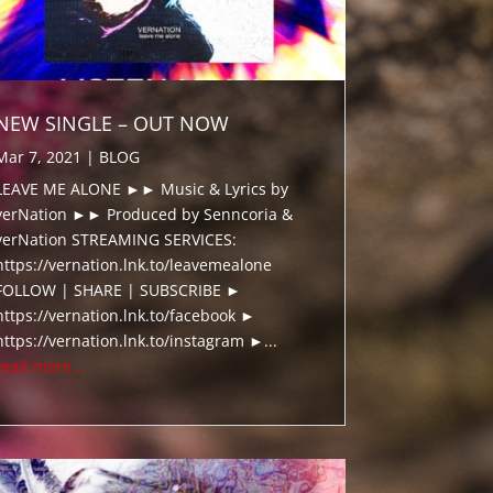
NEW SINGLE – OUT NOW
Mar 7, 2021
|
BLOG
LEAVE ME ALONE ►► Music & Lyrics by
verNation ►► Produced by Senncoria &
verNation STREAMING SERVICES:
https://vernation.lnk.to/leavemealone
FOLLOW | SHARE | SUBSCRIBE ►
https://vernation.lnk.to/facebook ►
https://vernation.lnk.to/instagram ►...
read more...