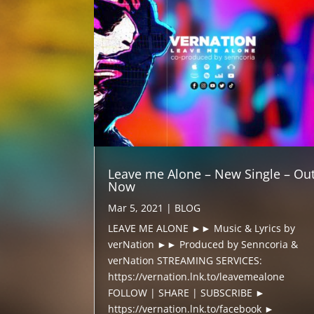
Leave me Alone – New Single – Ou
Now
Mar 5, 2021
|
BLOG
LEAVE ME ALONE ►► Music & Lyrics by
verNation ►► Produced by Senncoria &
verNation STREAMING SERVICES:
https://vernation.lnk.to/leavemealone
FOLLOW | SHARE | SUBSCRIBE ►
https://vernation.lnk.to/facebook ►