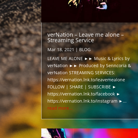
verNation – Leave me alone –
Streaming Service
Mar 18, 2021
|
BLOG
LEAVE ME ALONE ►► Music & Lyrics by
verNation ►► Produced by Senncoria &
verNation STREAMING SERVICES:
https://vernation.lnk.to/leavemealone
FOLLOW | SHARE | SUBSCRIBE ►
https://vernation.lnk.to/facebook ►
https://vernation.lnk.to/instagram ►...
read more...