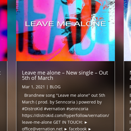
t
Leave me alone – New single – Out
5th of March
Mar 1, 2021
|
BLOG
Brandnew song "Leave me alone" out 5th
March ( prod. by Senncoria ) powered by
#DistroKid #vernation #senncoria
https://distrokid.com/hyperfollow/vernation/
leave-me-alone GET IN TOUCH: ►
office@vernation.net ► facebook ►