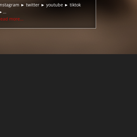
instagram ► twitter ► youtube ► tiktok
►...
read more...