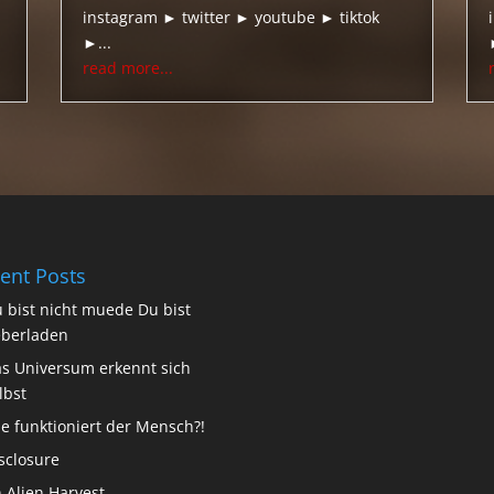
instagram ► twitter ► youtube ► tiktok
►...
read more...
ent Posts
 bist nicht muede Du bist
berladen
s Universum erkennt sich
lbst
e funktioniert der Mensch?!
sclosure
 Alien Harvest