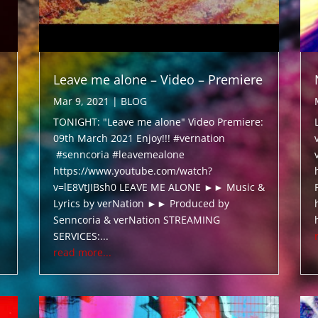
Leave me alone – Video – Premiere
Mar 9, 2021
|
BLOG
TONIGHT: "Leave me alone" Video Premiere:
09th March 2021 Enjoy!!! #vernation
#senncoria #leavemealone
https://www.youtube.com/watch?
v=lE8VtJIBsh0 LEAVE ME ALONE ►► Music &
Lyrics by verNation ►► Produced by
Senncoria & verNation STREAMING
SERVICES:...
read more...