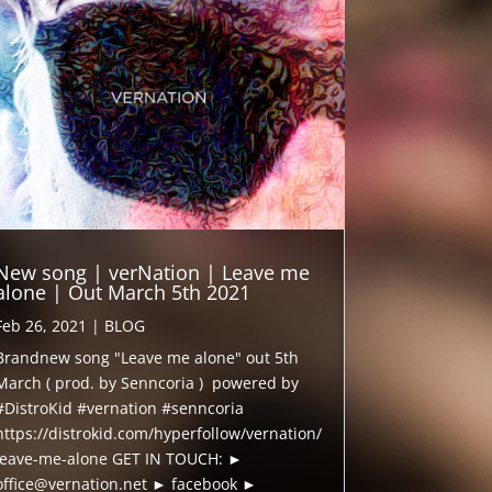
New song | verNation | Leave me
alone | Out March 5th 2021
Feb 26, 2021
|
BLOG
Brandnew song "Leave me alone" out 5th
March ( prod. by Senncoria ) powered by
#DistroKid #vernation #senncoria
https://distrokid.com/hyperfollow/vernation/
leave-me-alone GET IN TOUCH: ►
office@vernation.net ► facebook ►