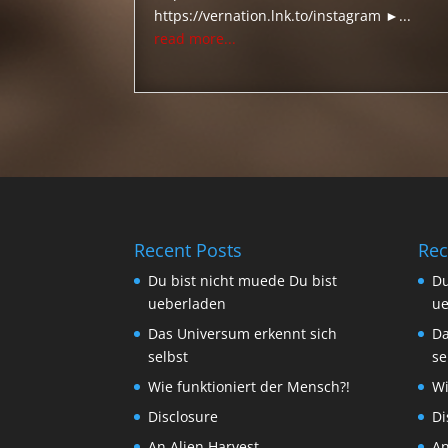
https://vernation.lnk.to/instagram ►...
read more...
Recent Posts
Rec
Du bist nicht muede Du bist
Du
ueberladen
ue
Das Universum erkennt sich
Da
selbst
se
Wie funktioniert der Mensch?!
Wi
Disclosure
Di
An Alien Harvest
An