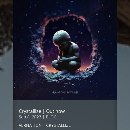
Crystallize | Out now
Sep 8, 2023
|
BLOG
VERNATION – CRYSTALLIZE