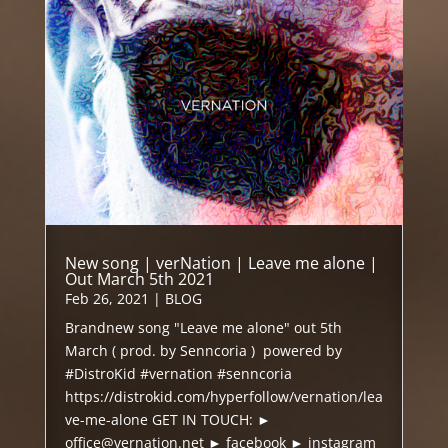
New song | verNation | Leave me alone |
Out March 5th 2021
Feb 26, 2021
|
BLOG
Brandnew song "Leave me alone" out 5th
March ( prod. by Senncoria ) powered by
#DistroKid #vernation #senncoria
https://distrokid.com/hyperfollow/vernation/lea
ve-me-alone GET IN TOUCH: ►
office@vernation.net ► facebook ► instagram