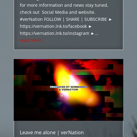
for more information and news stay tuned,
check out Social Media and website.
#verNation FOLLOW | SHARE | SUBSCRIBE ►
https://vernation.lnk.to/facebook ►
https://vernation.lnk.to/instagram ►...
read more...
Leave me alone | verNation