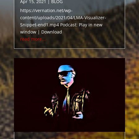
Apr 15, 2021
|
BLOG
https://vernation.net/wp-
content/uploads/2021/04/LMA-Visualizer-
Snippet-end1.mp4 Podcast: Play in new
window | Download
read more...