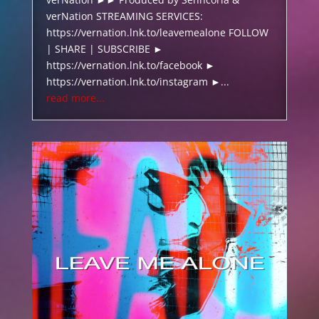
verNation STREAMING SERVICES:
https://vernation.lnk.to/leavemealone FOLLOW
| SHARE | SUBSCRIBE ►
https://vernation.lnk.to/facebook ►
https://vernation.lnk.to/instagram ►...
read more...