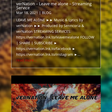
verNation – Leave me alone – Streaming
Service
Mar 18, 2021
|
BLOG
LEAVE ME ALONE ►► Music & Lyrics by
verNation ►► Produced by Senncoria &
verNation STREAMING SERVICES:
https://vernation.lnk.to/leavemealone FOLLOW
| SHARE | SUBSCRIBE ►
https://vernation.lnk.to/facebook ►
https://vernation.lnk.to/instagram ►...
read more...