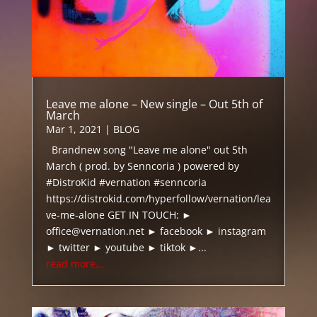
Leave me alone – New single – Out 5th of
March
Mar 1, 2021
|
BLOG
Brandnew song "Leave me alone" out 5th
March ( prod. by Senncoria ) powered by
#DistroKid #vernation #senncoria
https://distrokid.com/hyperfollow/vernation/lea
ve-me-alone GET IN TOUCH: ►
office@vernation.net ► facebook ► instagram
► twitter ► youtube ► tiktok ►...
read more...