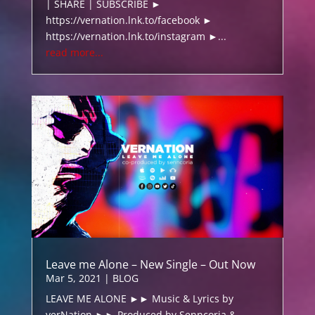
| SHARE | SUBSCRIBE ►
https://vernation.lnk.to/facebook ►
https://vernation.lnk.to/instagram ►...
read more...
Leave me Alone – New Single – Out Now
Mar 5, 2021
|
BLOG
LEAVE ME ALONE ►► Music & Lyrics by
verNation ►► Produced by Senncoria &