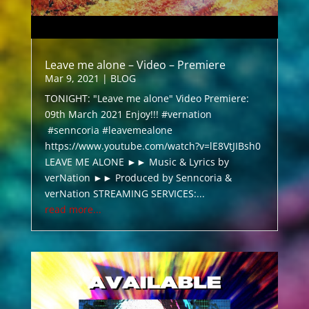
Leave me alone – Video – Premiere
Mar 9, 2021
|
BLOG
TONIGHT: "Leave me alone" Video Premiere:
09th March 2021 Enjoy!!! #vernation
#senncoria #leavemealone
https://www.youtube.com/watch?v=lE8VtJIBsh0
LEAVE ME ALONE ►► Music & Lyrics by
verNation ►► Produced by Senncoria &
verNation STREAMING SERVICES:...
read more...