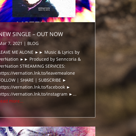
NEW SINGLE – OUT NOW
Mar 7, 2021
|
BLOG
LEAVE ME ALONE ►► Music & Lyrics by
verNation ►► Produced by Senncoria &
verNation STREAMING SERVICES:
https://vernation.lnk.to/leavemealone
FOLLOW | SHARE | SUBSCRIBE ►
https://vernation.lnk.to/facebook ►
https://vernation.lnk.to/instagram ►...
read more...