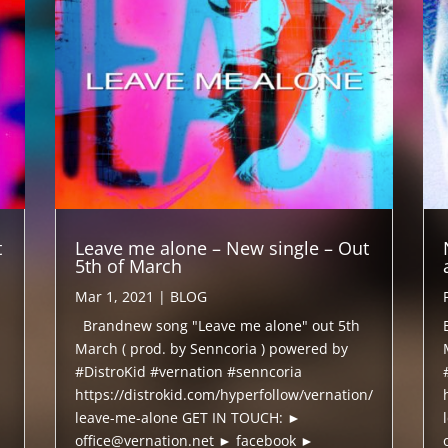
t
Leave me alone – New single – Out
5th of March
Mar 1, 2021
|
BLOG
Brandnew song "Leave me alone" out 5th
March ( prod. by Senncoria ) powered by
#DistroKid #vernation #senncoria
https://distrokid.com/hyperfollow/vernation/
leave-me-alone GET IN TOUCH: ►
office@vernation.net ► facebook ►