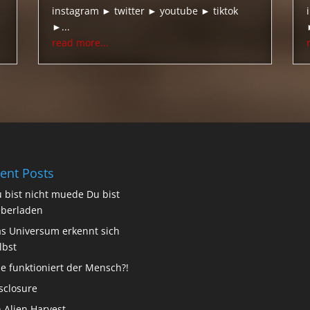
instagram ► twitter ► youtube ► tiktok
►...
read more...
ent Posts
 bist nicht muede Du bist
berladen
s Universum erkennt sich
lbst
e funktioniert der Mensch?!
sclosure
 Alien Harvest