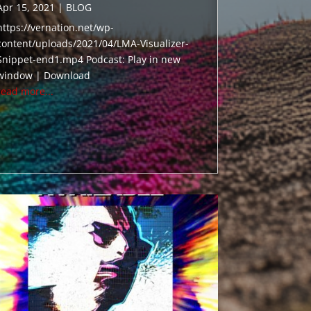
Apr 15, 2021
|
BLOG
https://vernation.net/wp-
content/uploads/2021/04/LMA-Visualizer-
Snippet-end1.mp4 Podcast: Play in new
window | Download
read more...