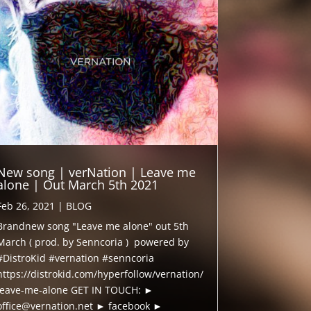
New song | verNation | Leave me
alone | Out March 5th 2021
Feb 26, 2021
|
BLOG
Brandnew song "Leave me alone" out 5th
March ( prod. by Senncoria ) powered by
#DistroKid #vernation #senncoria
https://distrokid.com/hyperfollow/vernation/
leave-me-alone GET IN TOUCH: ►
office@vernation.net ► facebook ►