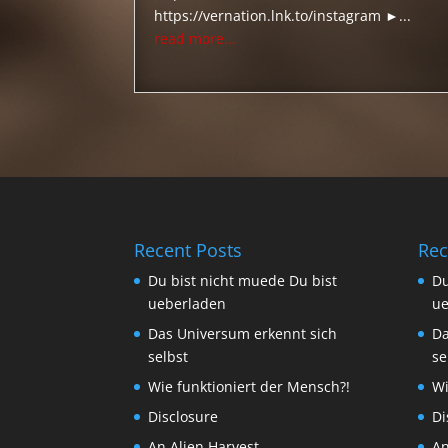
https://vernation.lnk.to/instagram ►...
read more...
Recent Posts
Rec
Du bist nicht muede Du bist
Du
ueberladen
ue
Das Universum erkennt sich
Da
selbst
se
Wie funktioniert der Mensch?!
Wi
Disclosure
Di
An Alien Harvest
An