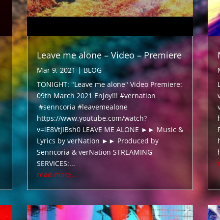
Leave me alone – Video – Premiere
Mar 9, 2021
|
BLOG
TONIGHT: "Leave me alone" Video Premiere:
09th March 2021 Enjoy!!! #vernation
#senncoria #leavemealone
https://www.youtube.com/watch?
v=lE8VtJIBsh0 LEAVE ME ALONE ►► Music &
Lyrics by verNation ►► Produced by
Senncoria & verNation STREAMING
SERVICES:...
read more...