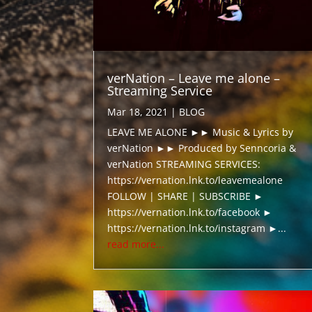
verNation – Leave me alone –
Streaming Service
Mar 18, 2021
|
BLOG
LEAVE ME ALONE ►► Music & Lyrics by
verNation ►► Produced by Senncoria &
verNation STREAMING SERVICES:
https://vernation.lnk.to/leavemealone
FOLLOW | SHARE | SUBSCRIBE ►
https://vernation.lnk.to/facebook ►
https://vernation.lnk.to/instagram ►...
read more...