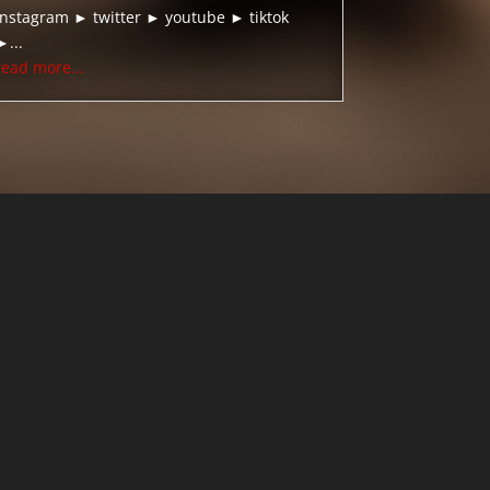
instagram ► twitter ► youtube ► tiktok
►...
read more...