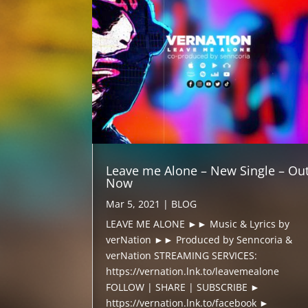
Leave me Alone – New Single – Ou
Now
Mar 5, 2021
|
BLOG
LEAVE ME ALONE ►► Music & Lyrics by
verNation ►► Produced by Senncoria &
verNation STREAMING SERVICES:
https://vernation.lnk.to/leavemealone
FOLLOW | SHARE | SUBSCRIBE ►
https://vernation.lnk.to/facebook ►