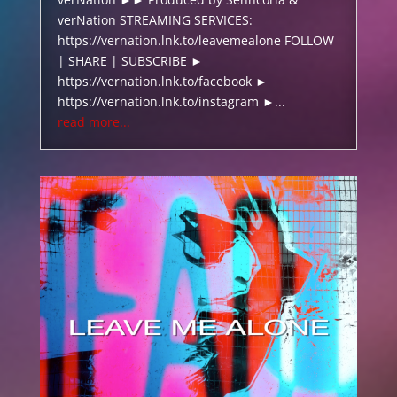
verNation STREAMING SERVICES:
https://vernation.lnk.to/leavemealone FOLLOW
| SHARE | SUBSCRIBE ►
https://vernation.lnk.to/facebook ►
https://vernation.lnk.to/instagram ►...
read more...