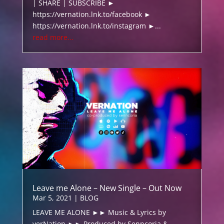
| SHARE | SUBSCRIBE ►
https://vernation.lnk.to/facebook ►
https://vernation.lnk.to/instagram ►...
read more...
Leave me Alone – New Single – Out Now
Mar 5, 2021
|
BLOG
LEAVE ME ALONE ►► Music & Lyrics by
verNation ►► Produced by Senncoria &