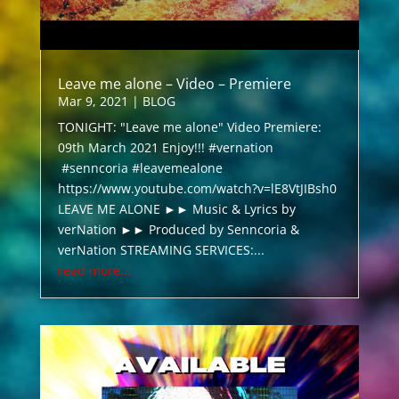
Leave me alone – Video – Premiere
Mar 9, 2021
|
BLOG
TONIGHT: "Leave me alone" Video Premiere:
09th March 2021 Enjoy!!! #vernation
#senncoria #leavemealone
https://www.youtube.com/watch?v=lE8VtJIBsh0
LEAVE ME ALONE ►► Music & Lyrics by
verNation ►► Produced by Senncoria &
verNation STREAMING SERVICES:...
read more...