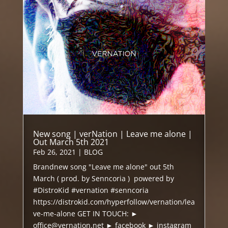
New song | verNation | Leave me alone |
Out March 5th 2021
Feb 26, 2021
|
BLOG
Brandnew song "Leave me alone" out 5th
March ( prod. by Senncoria ) powered by
#DistroKid #vernation #senncoria
https://distrokid.com/hyperfollow/vernation/lea
ve-me-alone GET IN TOUCH: ►
office@vernation.net ► facebook ► instagram