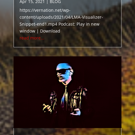
Apr 15, 2021
|
BLOG
https://vernation.net/wp-
content/uploads/2021/04/LMA-Visualizer-
Snippet-end1.mp4 Podcast: Play in new
window | Download
read more...