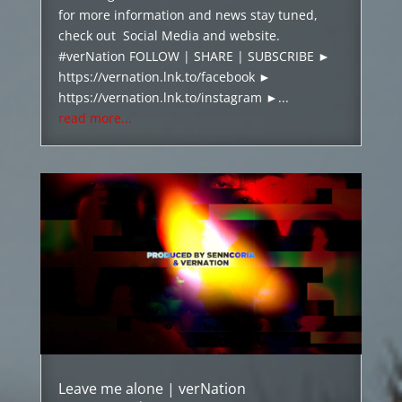
for more information and news stay tuned,
check out Social Media and website.
#verNation FOLLOW | SHARE | SUBSCRIBE ►
https://vernation.lnk.to/facebook ►
https://vernation.lnk.to/instagram ►...
read more...
Leave me alone | verNation