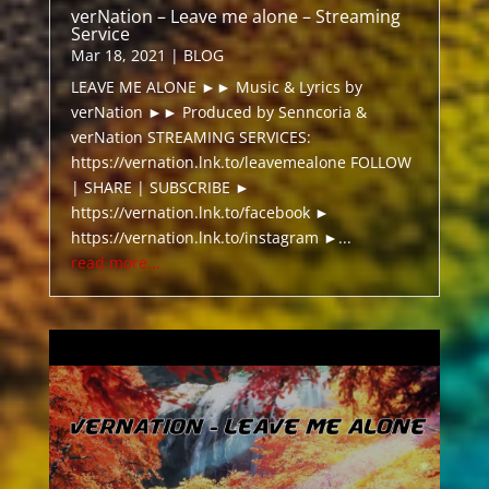
verNation – Leave me alone – Streaming
Service
Mar 18, 2021
|
BLOG
LEAVE ME ALONE ►► Music & Lyrics by
verNation ►► Produced by Senncoria &
verNation STREAMING SERVICES:
https://vernation.lnk.to/leavemealone FOLLOW
| SHARE | SUBSCRIBE ►
https://vernation.lnk.to/facebook ►
https://vernation.lnk.to/instagram ►...
read more...