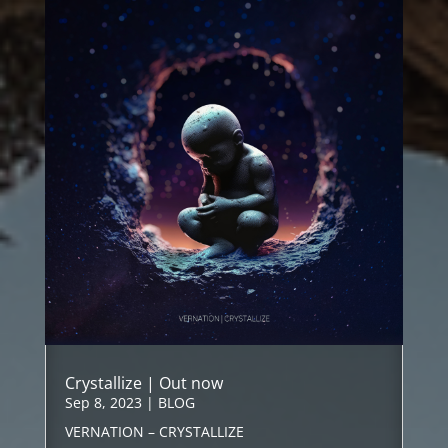
Crystallize | Out now
Sep 8, 2023
|
BLOG
VERNATION – CRYSTALLIZE