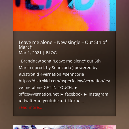
Leave me alone – New single – Out 5th of
March
Mar 1, 2021
|
BLOG
Brandnew song "Leave me alone" out 5th
March ( prod. by Senncoria ) powered by
#DistroKid #vernation #senncoria
https://distrokid.com/hyperfollow/vernation/lea
ve-me-alone GET IN TOUCH: ►
office@vernation.net ► facebook ► instagram
► twitter ► youtube ► tiktok ►...
read more...