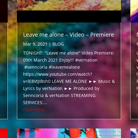
Leave me alone – Video – Premiere
Mar 9, 2021
|
BLOG
TONIGHT: "Leave me alone" Video Premiere:
09th March 2021 Enjoy!!! #vernation
#senncoria #leavemealone
https://www.youtube.com/watch?
v=lE8VtJIBsh0 LEAVE ME ALONE ►► Music &
Lyrics by verNation ►► Produced by
Senncoria & verNation STREAMING
SERVICES:...
read more...