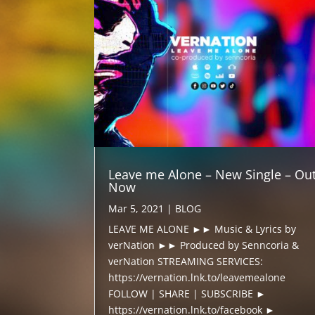
Leave me Alone – New Single – Ou
Now
Mar 5, 2021
|
BLOG
LEAVE ME ALONE ►► Music & Lyrics by
verNation ►► Produced by Senncoria &
verNation STREAMING SERVICES:
https://vernation.lnk.to/leavemealone
FOLLOW | SHARE | SUBSCRIBE ►
https://vernation.lnk.to/facebook ►