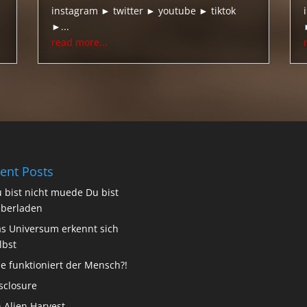
instagram ► twitter ► youtube ► tiktok
►...
read more...
ent Posts
 bist nicht muede Du bist
berladen
s Universum erkennt sich
lbst
e funktioniert der Mensch?!
sclosure
 Alien Harvest