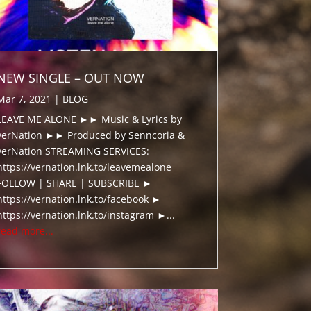
NEW SINGLE – OUT NOW
Mar 7, 2021
|
BLOG
LEAVE ME ALONE ►► Music & Lyrics by
verNation ►► Produced by Senncoria &
verNation STREAMING SERVICES:
https://vernation.lnk.to/leavemealone
FOLLOW | SHARE | SUBSCRIBE ►
https://vernation.lnk.to/facebook ►
https://vernation.lnk.to/instagram ►...
read more...