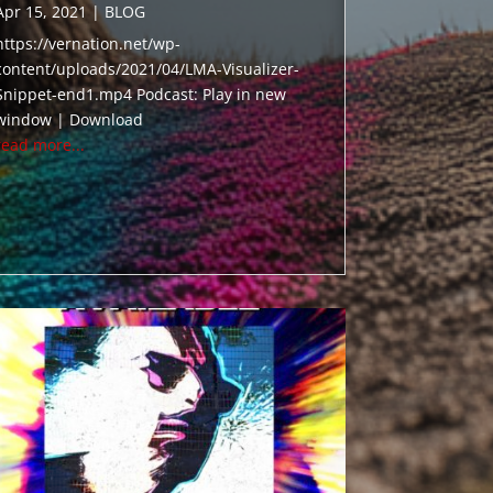
Apr 15, 2021
|
BLOG
https://vernation.net/wp-
content/uploads/2021/04/LMA-Visualizer-
Snippet-end1.mp4 Podcast: Play in new
window | Download
read more...