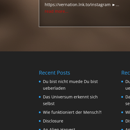
https://vernation.lnk.to/instagram ►...
read more...
Recent Posts
Rec
Du bist nicht muede Du bist
Du
ueberladen
ue
Das Universum erkennt sich
Da
selbst
se
Wie funktioniert der Mensch?!
Wi
Disclosure
Di
An Alien Harvest
An