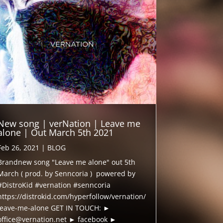
New song | verNation | Leave me
alone | Out March 5th 2021
Feb 26, 2021
|
BLOG
Brandnew song "Leave me alone" out 5th
March ( prod. by Senncoria ) powered by
#DistroKid #vernation #senncoria
https://distrokid.com/hyperfollow/vernation/
leave-me-alone GET IN TOUCH: ►
office@vernation.net ► facebook ►