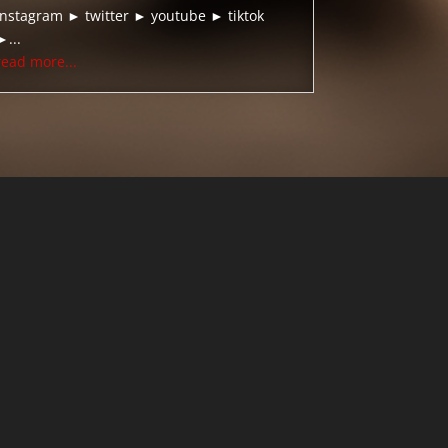
instagram ► twitter ► youtube ► tiktok
►...
read more...