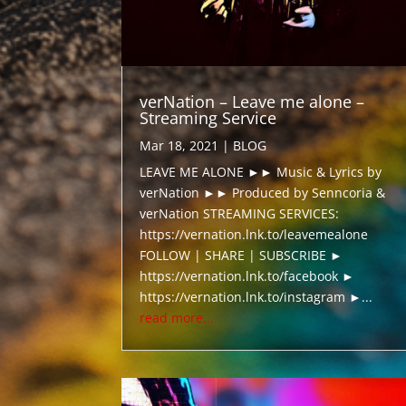
verNation – Leave me alone –
Streaming Service
Mar 18, 2021
|
BLOG
LEAVE ME ALONE ►► Music & Lyrics by
verNation ►► Produced by Senncoria &
verNation STREAMING SERVICES:
https://vernation.lnk.to/leavemealone
FOLLOW | SHARE | SUBSCRIBE ►
https://vernation.lnk.to/facebook ►
https://vernation.lnk.to/instagram ►...
read more...