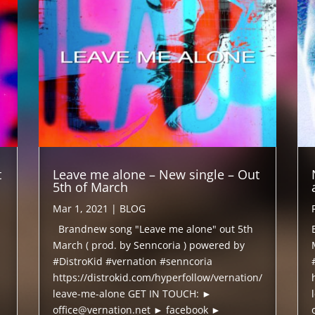
t
Leave me alone – New single – Out
5th of March
Mar 1, 2021
|
BLOG
Brandnew song "Leave me alone" out 5th
March ( prod. by Senncoria ) powered by
#DistroKid #vernation #senncoria
https://distrokid.com/hyperfollow/vernation/
leave-me-alone GET IN TOUCH: ►
office@vernation.net ► facebook ►