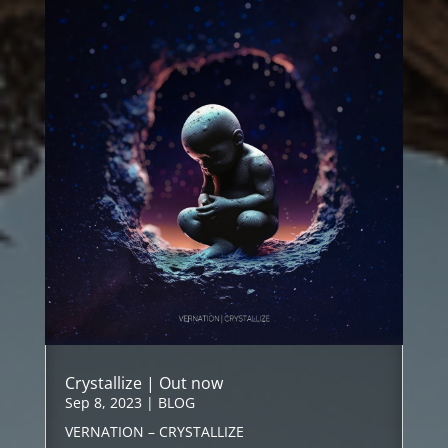
Crystallize | Out now
Sep 8, 2023
|
BLOG
VERNATION – CRYSTALLIZE