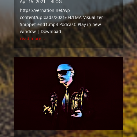
Apr 15, 2021
|
BLOG
https://vernation.net/wp-
content/uploads/2021/04/LMA-Visualizer-
Snippet-end1.mp4 Podcast: Play in new
window | Download
read more...