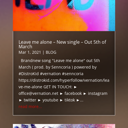
Leave me alone – New single – Out 5th of
March
Mar 1, 2021
|
BLOG
Brandnew song "Leave me alone" out 5th
March ( prod. by Senncoria ) powered by
#DistroKid #vernation #senncoria
https://distrokid.com/hyperfollow/vernation/lea
ve-me-alone GET IN TOUCH: ►
office@vernation.net ► facebook ► instagram
► twitter ► youtube ► tiktok ►...
read more...