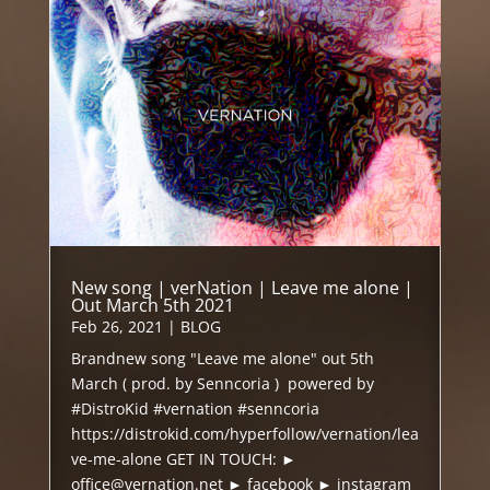
New song | verNation | Leave me alone |
Out March 5th 2021
Feb 26, 2021
|
BLOG
Brandnew song "Leave me alone" out 5th
March ( prod. by Senncoria ) powered by
#DistroKid #vernation #senncoria
https://distrokid.com/hyperfollow/vernation/lea
ve-me-alone GET IN TOUCH: ►
office@vernation.net ► facebook ► instagram