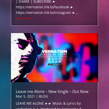
| SHARE | SUBSCRIBE ►
https://vernation.lnk.to/facebook ►
https://vernation.lnk.to/instagram ►...
read more...
Leave me Alone – New Single – Out Now
Mar 5, 2021
|
BLOG
LEAVE ME ALONE ►► Music & Lyrics by
verNation ►► Produced by Senncoria &