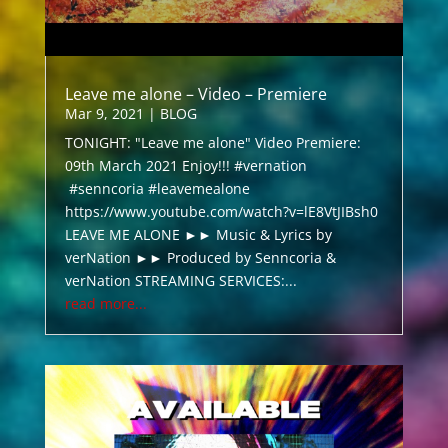
Leave me alone – Video – Premiere
Mar 9, 2021
|
BLOG
TONIGHT: "Leave me alone" Video Premiere:
09th March 2021 Enjoy!!! #vernation
#senncoria #leavemealone
https://www.youtube.com/watch?v=lE8VtJIBsh0
LEAVE ME ALONE ►► Music & Lyrics by
verNation ►► Produced by Senncoria &
verNation STREAMING SERVICES:...
read more...