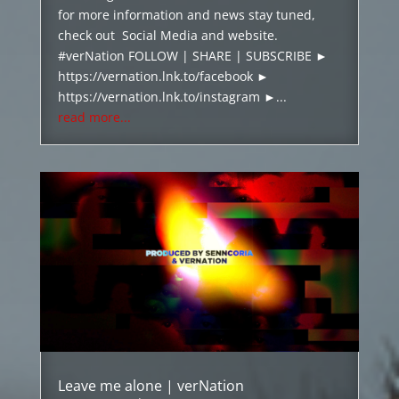
for more information and news stay tuned,
check out Social Media and website.
#verNation FOLLOW | SHARE | SUBSCRIBE ►
https://vernation.lnk.to/facebook ►
https://vernation.lnk.to/instagram ►...
read more...
Leave me alone | verNation