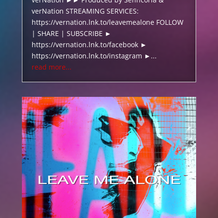
verNation STREAMING SERVICES:
https://vernation.lnk.to/leavemealone FOLLOW
| SHARE | SUBSCRIBE ►
https://vernation.lnk.to/facebook ►
https://vernation.lnk.to/instagram ►...
read more...