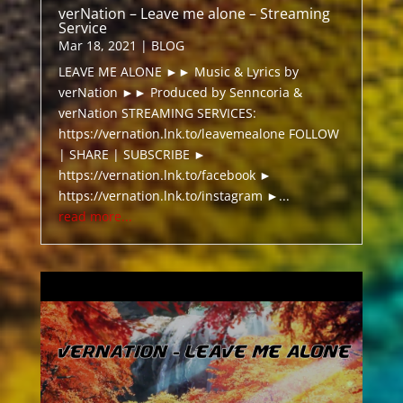
verNation – Leave me alone – Streaming
Service
Mar 18, 2021
|
BLOG
LEAVE ME ALONE ►► Music & Lyrics by
verNation ►► Produced by Senncoria &
verNation STREAMING SERVICES:
https://vernation.lnk.to/leavemealone FOLLOW
| SHARE | SUBSCRIBE ►
https://vernation.lnk.to/facebook ►
https://vernation.lnk.to/instagram ►...
read more...