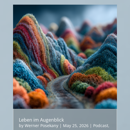
Leben im Augenblick
by
Werner Posekany
|
May 25, 2026
|
Podcast
,