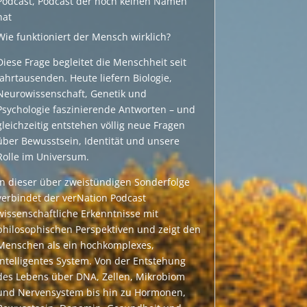
Podcast
,
Podcast der noch keinen Namen
hat
Wie funktioniert der Mensch wirklich?
Diese Frage begleitet die Menschheit seit
Jahrtausenden. Heute liefern Biologie,
Neurowissenschaft, Genetik und
Psychologie faszinierende Antworten – und
gleichzeitig entstehen völlig neue Fragen
über Bewusstsein, Identität und unsere
Rolle im Universum.
In dieser über zweistündigen Sonderfolge
verbindet der verNation Podcast
wissenschaftliche Erkenntnisse mit
philosophischen Perspektiven und zeigt den
Menschen als ein hochkomplexes,
intelligentes System. Von der Entstehung
des Lebens über DNA, Zellen, Mikrobiom
und Nervensystem bis hin zu Hormonen,