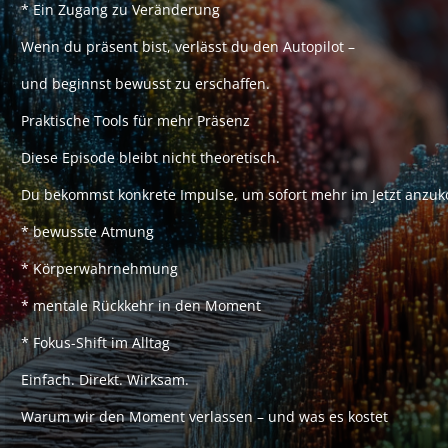
* Ein Zugang zu Veränderung
Wenn du präsent bist, verlässt du den Autopilot –
und beginnst bewusst zu erschaffen.
Praktische Tools für mehr Präsenz
Diese Episode bleibt nicht theoretisch.
Du bekommst konkrete Impulse, um sofort mehr im Jetzt anz
* bewusste Atmung
* Körperwahrnehmung
* mentale Rückkehr in den Moment
* Fokus-Shift im Alltag
Einfach. Direkt. Wirksam.
Warum wir den Moment verlassen – und was es kostet