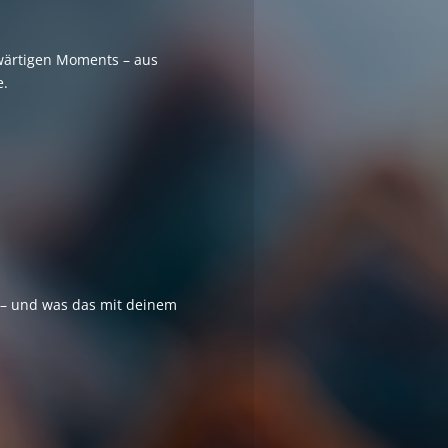
enwärtigen Moments – aus
e.
t – und was das mit deinem