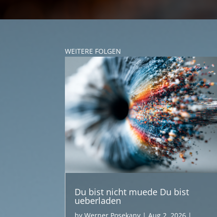
WEITERE FOLGEN
Du bist nicht muede Du bist
ueberladen
by
Werner Posekany
|
Aug 2, 2026
|