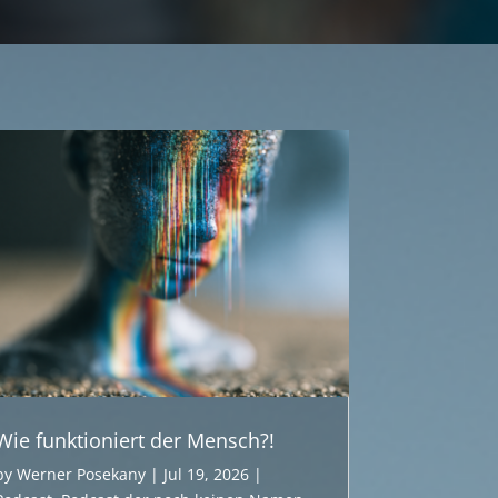
Wie funktioniert der Mensch?!
by
Werner Posekany
|
Jul 19, 2026
|