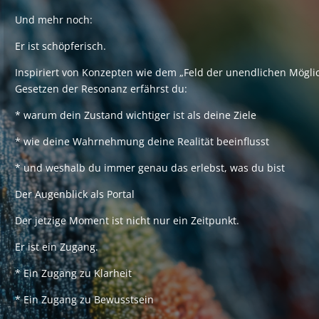
Und mehr noch:
Er ist schöpferisch.
Inspiriert von Konzepten wie dem „Feld der unendlichen Mögli
Gesetzen der Resonanz erfährst du:
* warum dein Zustand wichtiger ist als deine Ziele
* wie deine Wahrnehmung deine Realität beeinflusst
* und weshalb du immer genau das erlebst, was du bist
Der Augenblick als Portal
Der jetzige Moment ist nicht nur ein Zeitpunkt.
Er ist ein Zugang.
* Ein Zugang zu Klarheit
* Ein Zugang zu Bewusstsein