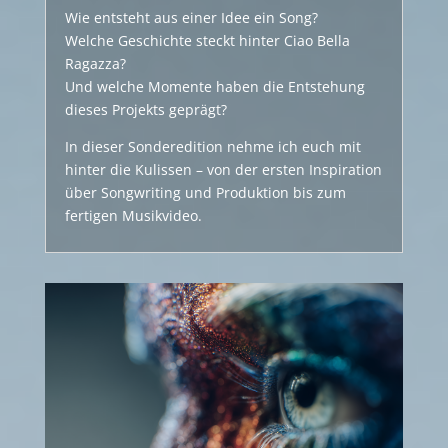
Wie entsteht aus einer Idee ein Song?
Welche Geschichte steckt hinter Ciao Bella
Ragazza?
Und welche Momente haben die Entstehung
dieses Projekts geprägt?
In dieser Sonderedition nehme ich euch mit
hinter die Kulissen – von der ersten Inspiration
über Songwriting und Produktion bis zum
fertigen Musikvideo.