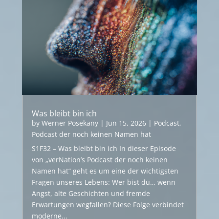
Was bleibt bin ich
by
Werner Posekany
|
Jun 15, 2026
|
Podcast
,
Podcast der noch keinen Namen hat
S1F32 – Was bleibt bin ich In dieser Episode
von „verNation’s Podcast der noch keinen
Namen hat“ geht es um eine der wichtigsten
Fragen unseres Lebens: Wer bist du… wenn
Angst, alte Geschichten und fremde
Erwartungen wegfallen? Diese Folge verbindet
moderne...