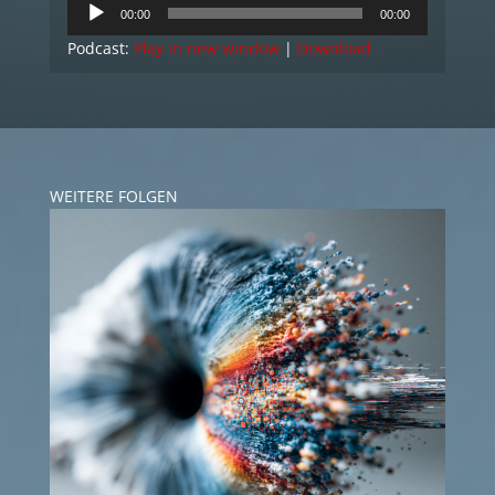
Audio
00:00
00:00
Player
Podcast:
Play in new window
|
Download
WEITERE FOLGEN