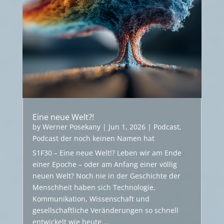
Eine neue Welt?!
by
Werner Posekany
|
Jun 1, 2026
|
Podcast
,
Podcast der noch keinen Namen hat
S1F30 – Eine neue Welt!? Leben wir am Ende
einer Epoche – oder am Anfang einer völlig
neuen Welt? Noch nie in der Geschichte der
Menschheit haben sich Technologie,
Kommunikation, Wissenschaft und
gesellschaftliche Veränderungen so schnell
entwickelt wie heute....