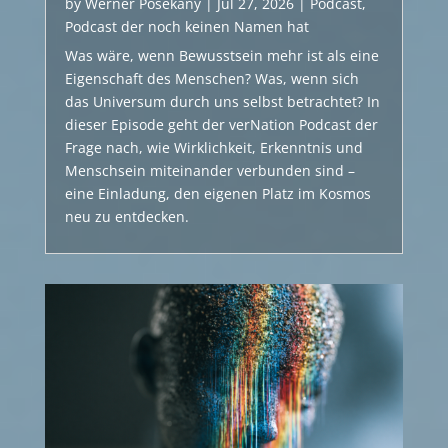
by
Werner Posekany
|
Jul 27, 2026
|
Podcast
,
Podcast der noch keinen Namen hat
Was wäre, wenn Bewusstsein mehr ist als eine
Eigenschaft des Menschen? Was, wenn sich
das Universum durch uns selbst betrachtet? In
dieser Episode geht der verNation Podcast der
Frage nach, wie Wirklichkeit, Erkenntnis und
Menschsein miteinander verbunden sind –
eine Einladung, den eigenen Platz im Kosmos
neu zu entdecken.