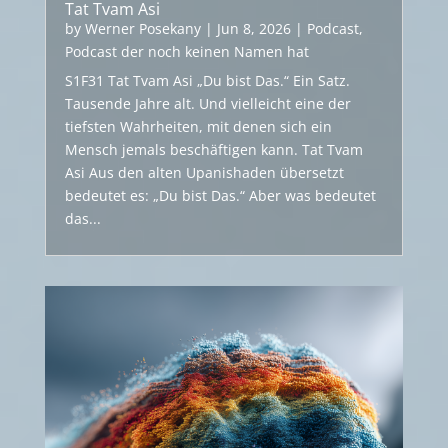
Tat Tvam Asi
by
Werner Posekany
|
Jun 8, 2026
|
Podcast
,
Podcast der noch keinen Namen hat
S1F31 Tat Tvam Asi „Du bist Das.“ Ein Satz.
Tausende Jahre alt. Und vielleicht eine der
tiefsten Wahrheiten, mit denen sich ein
Mensch jemals beschäftigen kann. Tat Tvam
Asi Aus den alten Upanishaden übersetzt
bedeutet es: „Du bist Das.“ Aber was bedeutet
das...