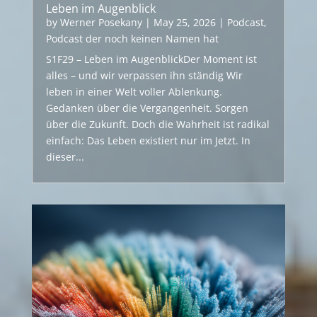
Leben im Augenblick
by
Werner Posekany
|
May 25, 2026
|
Podcast
,
Podcast der noch keinen Namen hat
S1F29 – Leben im AugenblickDer Moment ist
alles – und wir verpassen ihn ständig Wir
leben in einer Welt voller Ablenkung.
Gedanken über die Vergangenheit. Sorgen
über die Zukunft. Doch die Wahrheit ist radikal
einfach: Das Leben existiert nur im Jetzt. In
dieser...