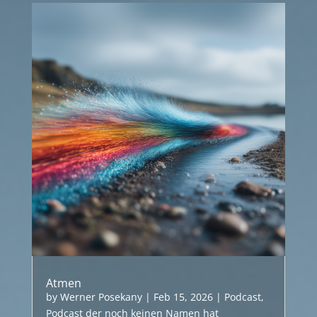
Atmen
by
Werner Posekany
|
Feb 15, 2026
|
Podcast
,
Podcast der noch keinen Namen hat