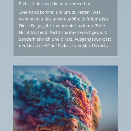
Podcast der noch keinen Namen hat
„Niemand kommt, um uns zu retten“ Was,
wenn genau das unsere größte Befreiung ist?
Diese Folge geht kompromisslos in die Tiefe.
Nicht tröstend. Nicht spirituell weichgespült.
Sondern ehrlich und direkt. Ausgangspunkt ist
der Next Level Soul Podcast von Alex Ferrari –...