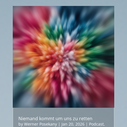
Niemand kommt um uns zu retten
by
Werner Posekany
|
Jan 20, 2026
|
Podcast
,