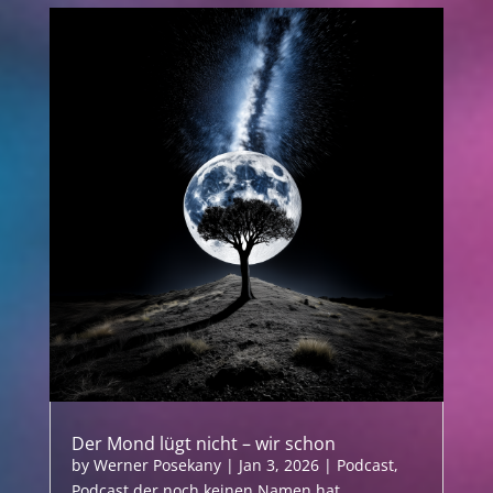
Der Mond lügt nicht – wir schon
by
Werner Posekany
|
Jan 3, 2026
|
Podcast
,
Podcast der noch keinen Namen hat