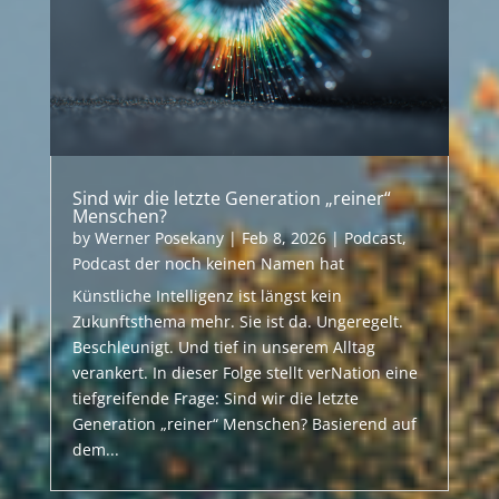
Sind wir die letzte Generation „reiner“
Menschen?
by
Werner Posekany
|
Feb 8, 2026
|
Podcast
,
Podcast der noch keinen Namen hat
Künstliche Intelligenz ist längst kein
Zukunftsthema mehr. Sie ist da. Ungeregelt.
Beschleunigt. Und tief in unserem Alltag
verankert. In dieser Folge stellt verNation eine
tiefgreifende Frage: Sind wir die letzte
Generation „reiner“ Menschen? Basierend auf
dem...