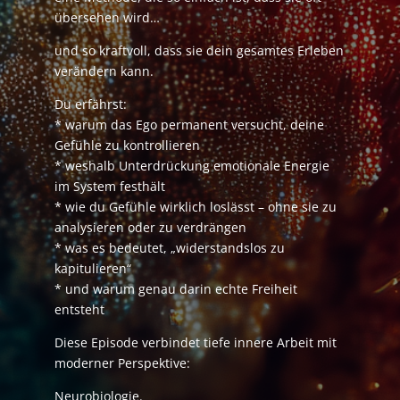
übersehen wird…
und so kraftvoll, dass sie dein gesamtes Erleben
verändern kann.
Du erfährst:
* warum das Ego permanent versucht, deine
Gefühle zu kontrollieren
* weshalb Unterdrückung emotionale Energie
im System festhält
* wie du Gefühle wirklich loslässt – ohne sie zu
analysieren oder zu verdrängen
* was es bedeutet, „widerstandslos zu
kapitulieren“
* und warum genau darin echte Freiheit
entsteht
Diese Episode verbindet tiefe innere Arbeit mit
moderner Perspektive:
Neurobiologie.