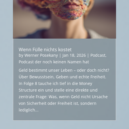
Wenn Fülle nichts kostet
by
Werner Posekany
|
Jan 18, 2026
|
Podcast
,
Podcast der noch keinen Namen hat
Geld bestimmt unser Leben – oder doch nicht?
Über Bewusstsein, Geben und echte Freiheit.
In Folge 8 tauche ich tief in die Money
Structure ein und stelle eine direkte und
zentrale Frage: Was, wenn Geld nicht Ursache
von Sicherheit oder Freiheit ist, sondern
lediglich...