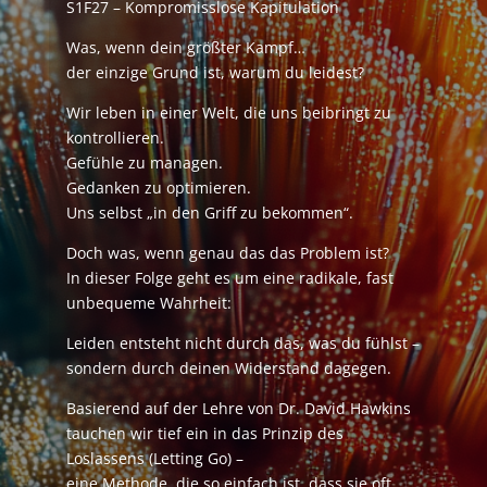
S1F27 – Kompromisslose Kapitulation
Was, wenn dein größter Kampf…
der einzige Grund ist, warum du leidest?
Wir leben in einer Welt, die uns beibringt zu
kontrollieren.
Gefühle zu managen.
Gedanken zu optimieren.
Uns selbst „in den Griff zu bekommen“.
Doch was, wenn genau das das Problem ist?
In dieser Folge geht es um eine radikale, fast
unbequeme Wahrheit:
Leiden entsteht nicht durch das, was du fühlst –
sondern durch deinen Widerstand dagegen.
Basierend auf der Lehre von Dr. David Hawkins
tauchen wir tief ein in das Prinzip des
Loslassens (Letting Go) –
eine Methode, die so einfach ist, dass sie oft