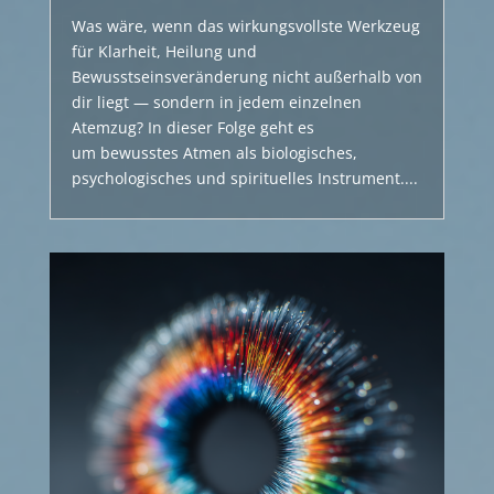
Was wäre, wenn das wirkungsvollste Werkzeug
für Klarheit, Heilung und
Bewusstseinsveränderung nicht außerhalb von
dir liegt — sondern in jedem einzelnen
Atemzug? In dieser Folge geht es
um bewusstes Atmen als biologisches,
psychologisches und spirituelles Instrument....