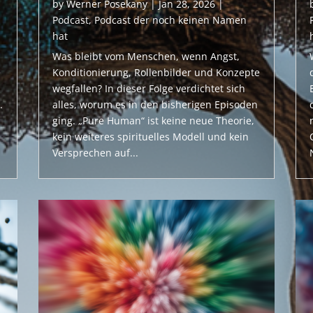
by
Werner Posekany
|
Jan 28, 2026
|
Podcast
,
Podcast der noch keinen Namen
hat
Was bleibt vom Menschen, wenn Angst,
e
Konditionierung, Rollenbilder und Konzepte
wegfallen? In dieser Folge verdichtet sich
.
alles, worum es in den bisherigen Episoden
ging. „Pure Human“ ist keine neue Theorie,
kein weiteres spirituelles Modell und kein
Versprechen auf...