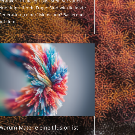
verankert. In dieser Folge stellt verNation
eine tiefgreifende Frage: Sind wir die letzte
Generation „reiner“ Menschen? Basierend
auf dem...
Warum Materie eine Illusion ist