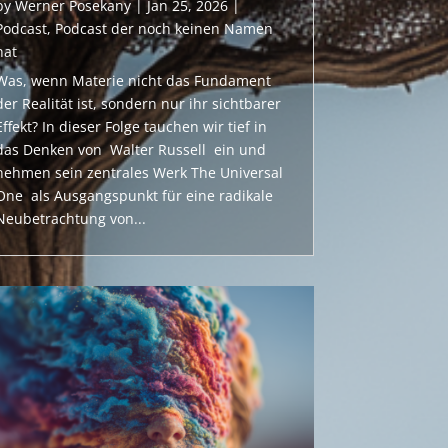
by
Werner Posekany
|
Jan 25, 2026
|
Podcast
,
Podcast der noch keinen Namen
hat
Was, wenn Materie nicht das Fundament
der Realität ist, sondern nur ihr sichtbarer
Effekt? In dieser Folge tauchen wir tief in
das Denken von Walter Russell ein und
nehmen sein zentrales Werk The Universal
One als Ausgangspunkt für eine radikale
Neubetrachtung von...