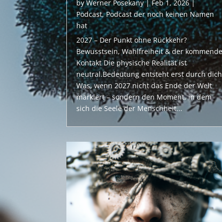
by
Werner Posekany
|
Feb 1, 2026
|
Podcast
,
Podcast der noch keinen Namen
hat
2027 – Der Punkt ohne Rückkehr?
Bewusstsein, Wahlfreiheit & der kommend
Kontakt Die physische Realität ist
neutral.Bedeutung entsteht erst durch dich
Was, wenn 2027 nicht das Ende der Welt
markiert – sondern den Moment, in dem
sich die Seele der Menschheit...