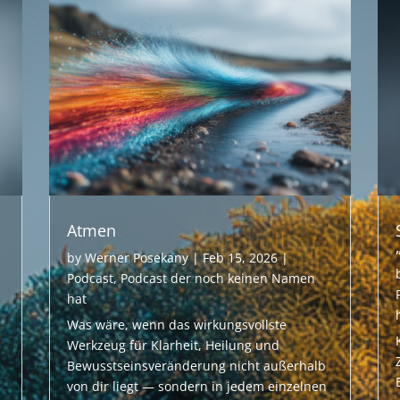
Atmen
by
Werner Posekany
|
Feb 15, 2026
|
Podcast
,
Podcast der noch keinen Namen
hat
Was wäre, wenn das wirkungsvollste
Werkzeug für Klarheit, Heilung und
Bewusstseinsveränderung nicht außerhalb
von dir liegt — sondern in jedem einzelnen