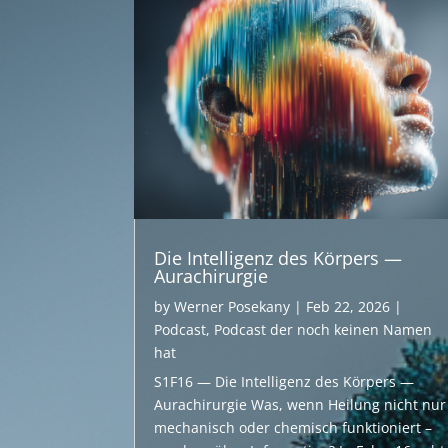
Die Intelligenz des Körpers —
Aurachirurgie
by
Werner Posekany
|
Feb 22, 2026
|
Podcast
,
Podcast der noch keinen Namen
hat
S1F16 — Die Intelligenz des Körpers —
Aurachirurgie Was, wenn Heilung nicht nur
mechanisch oder chemisch funktioniert –