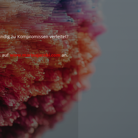
ständig zu Kompromissen verleitet?
s auf
www.marinajacobi.com
an.