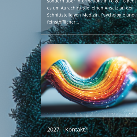
sondern über Information? In Folge 16 geht
es um Aurachirurgie: einen Ansatz an der
Schnittstelle von Medizin, Psychologie und
feinstofflicher...
2027 – Kontakt?!