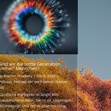
Sind wir die letzte Generation
„reiner“ Menschen?
by
Werner Posekany
|
Feb 8, 2026
|
Podcast
,
Podcast der noch keinen Namen
hat
Künstliche Intelligenz ist längst kein
Zukunftsthema mehr. Sie ist da. Ungeregelt.
Beschleunigt. Und tief in unserem Alltag