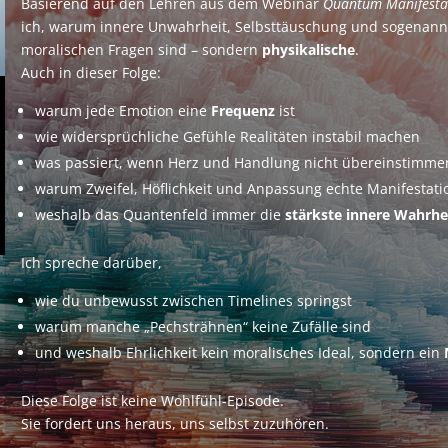
Basierend auf den Lehren aus dem Webinar
Quantum Manifesta
ich, warum innere Unwahrheit, Selbsttäuschung und sogenann
moralischen Fragen sind – sondern
physikalische
.
Auch in dieser Folge:
warum jede Emotion eine
Frequenz
ist
wie widersprüchliche Gefühle Realitäten instabil machen
was passiert, wenn Herz und Handlung nicht übereinstimme
warum Zweifel, Höflichkeit und Anpassung echte Manifestati
weshalb das Quantenfeld immer die
stärkste innere Wahrhe
Ich spreche darüber,
wie du unbewusst zwischen Timelines springst
warum manche „Pechsträhnen“ keine Zufälle sind
und weshalb Ehrlichkeit kein moralisches Ideal, sondern ein
Diese Folge ist keine Wohlfühl-Episode.
Sie fordert uns heraus, uns selbst zuzuhören.