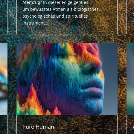
Atemzug? In dieser Folge geht es
um bewusstes Atmen als biologisches,
psychologisches und spirituelles
Instrument....
Pure Human