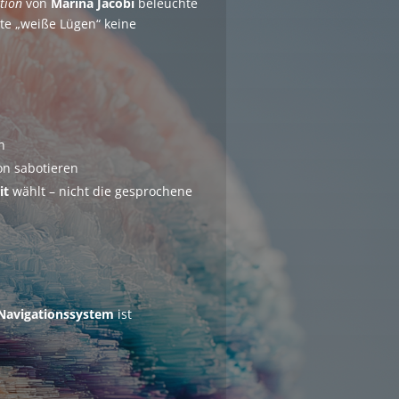
tion
von
Marina Jacobi
beleuchte
te „weiße Lügen“ keine
n
on sabotieren
it
wählt – nicht die gesprochene
Navigationssystem
ist