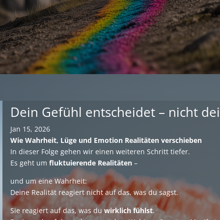
Dein Gefühl entscheidet – nicht dei
Jan 15, 2026
Wie Wahrheit, Lüge und Emotion Realitäten verschieben
In dieser Folge gehen wir einen weiteren Schritt tiefer.
Es geht um
fluktuierende Realitäten
–
und um eine Wahrheit:
Deine Realität reagiert nicht auf das, was du sagst.
Sie reagiert auf das, was du
wirklich fühlst
.