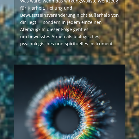
Was wäre, wenn das wirkungsvollste Werkzeug
für Klarheit, Heilung und
Bewusstseinsveränderung nicht außerhalb von
dir liegt — sondern in jedem einzelnen
Atemzug? In dieser Folge geht es
um bewusstes Atmen als biologisches,
psychologisches und spirituelles Instrument....