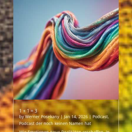
1 + 1 = 3
by
Werner Posekany
|
Jan 14, 2026
|
Podcast
,
Podcast der noch keinen Namen hat
Wie Emotionen neue Realitäten erschaffen. In