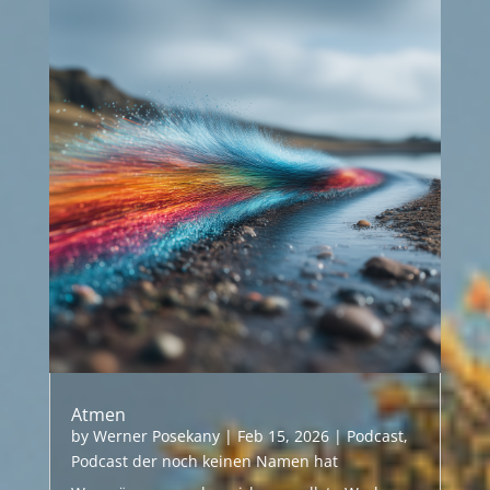
Atmen
by
Werner Posekany
|
Feb 15, 2026
|
Podcast
,
Podcast der noch keinen Namen hat