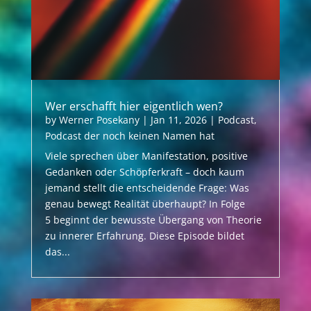
Wer erschafft hier eigentlich wen?
by
Werner Posekany
|
Jan 11, 2026
|
Podcast
,
Podcast der noch keinen Namen hat
Viele sprechen über Manifestation, positive
Gedanken oder Schöpferkraft – doch kaum
jemand stellt die entscheidende Frage: Was
genau bewegt Realität überhaupt? In Folge
5 beginnt der bewusste Übergang von Theorie
zu innerer Erfahrung. Diese Episode bildet
das...