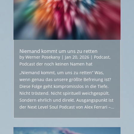
Niemand kommt um uns zu retten
by
Werner Posekany
|
Jan 20, 2026
|
Podcast
,
Podcast der noch keinen Namen hat
„Niemand kommt, um uns zu retten“ Was,
wenn genau das unsere größte Befreiung ist?
Diese Folge geht kompromisslos in die Tiefe.
Nicht tröstend. Nicht spirituell weichgespült.
Sondern ehrlich und direkt. Ausgangspunkt ist
der Next Level Soul Podcast von Alex Ferrari –...