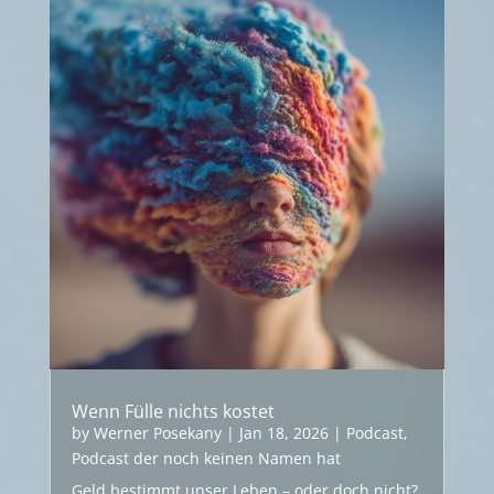
Wenn Fülle nichts kostet
by
Werner Posekany
|
Jan 18, 2026
|
Podcast
,
Podcast der noch keinen Namen hat
Geld bestimmt unser Leben – oder doch nicht?