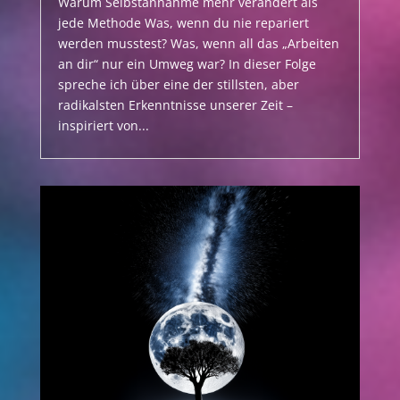
Warum Selbstannahme mehr verändert als
jede Methode Was, wenn du nie repariert
werden musstest? Was, wenn all das „Arbeiten
an dir“ nur ein Umweg war? In dieser Folge
spreche ich über eine der stillsten, aber
radikalsten Erkenntnisse unserer Zeit –
inspiriert von...